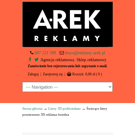
607 221 399
biuro@reklamy-arek.pl
Agencja reklamowa. Sklep reklamowy.
Zamówienie bez rejestrowania lub zapytanie e-mail.
Zaloguj
|
Zarejestruj się
|
Koszyk:
0,00
zł
( 0 )
Navigation
→
→
Strona główna
Litery 3D podświetlane
Świecące litery
przestrzenne 3D reklama świetlna