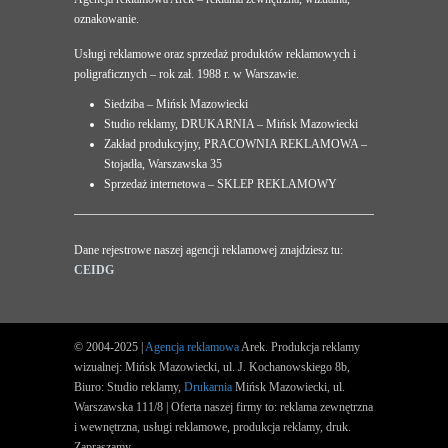
oznakowanie.
Usługi reklamowe oraz sprzedaż produktów reklamowych i
poligraficznych – rok zał. 1988 r. w Warszawie.
Siedziba – Mińsk Mazowiecki
Studio reklamy, DRUKARNIA – Mińsk Mazowiecki
Zakład produkcyjny, PRACOWNIA REKLAMOWA –
Stojadła, Warszawska 35
Sprzedaż internetowa – SKLEP REKLAMOWY
Dane rejestrowe naszej agencji reklamowej znajdziesz tu:
CEIDG
© 2004-2025 |
Agencja reklamowa
Arek. Produkcja reklamy
wizualnej: Mińsk Mazowiecki, ul. J. Kochanowskiego 8b,
Biuro: Studio reklamy,
Drukarnia
Mińsk Mazowiecki, ul.
Warszawska 111/8 | Oferta naszej firmy to: reklama zewnętrzna
i wewnętrzna, usługi reklamowe, produkcja reklamy, druk.
Zapraszamy