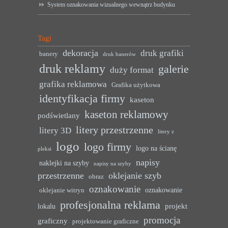
System oznakowania wizualnego wewnątrz budynku
Tagi
dekoracja
druk grafiki
banery
druk banerów
druk reklamy
galerie
duży format
grafika reklamowa
Grafika użytkowa
identyfikacja firmy
kaseton
kaseton reklamowy
podświetlany
litery przestrzenne
litery 3D
litery z
logo
logo firmy
logo na ścianę
pleksi
napisy
naklejki na szyby
napisy na szyby
przestrzenne
oklejanie szyb
obraz
oznakowanie
oznakowanie
oklejanie witryn
profesjonalna reklama
projekt
lokalu
promocja
graficzny
projektowanie graficzne