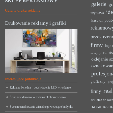
SKLEP REKLAMOWY
galerie
gr
Galeria druku reklamy
ide
użytkowa
kaseton podś
Drukowanie reklamy i grafiki
reklamow
przestrzen
firmy
logo 
napis
na szyby
oklejanie s
oznakowan
profesjon
Interesujące publikacje
graficzny
pro
Reklama świetlna – podświetlenie LED w reklamie
rea
firmy
Ścianki reklamowe – reklama okolicznościowa
reklama do lok
na samoch
System oznakowania wizualnego wewnątrz budynku