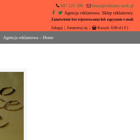
607 221 399
biuro@reklamy-arek.pl
Agencja reklamowa. Sklep reklamowy.
Zamówienie bez rejestrowania lub zapytanie e-mail.
Zaloguj
|
Zarejestruj się
|
Koszyk:
0,00
zł
( 0 )
Agencja reklamowa – Home