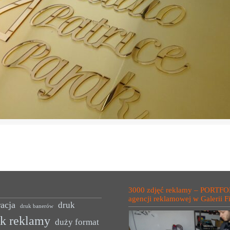
3000 zdjęć reklamy – PORTFO
agencji reklamowej w Galerii F
acja
druk
druk banerów
uk reklamy
duży format