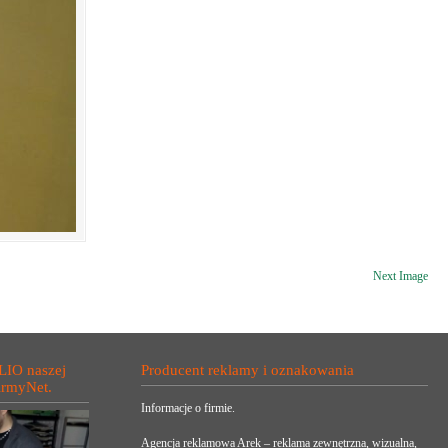
Next Image
LIO naszej
Producent reklamy i oznakowania
irmyNet.
Informacje o firmie.
Agencja reklamowa Arek – reklama zewnętrzna, wizualna,