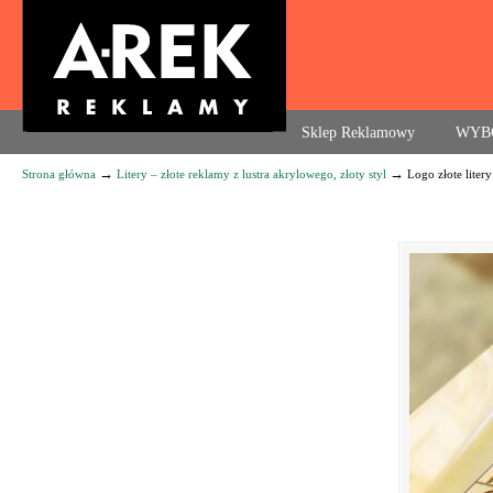
Agencja reklamowa. Reklama – usługi, druk
Sklep Reklamowy
WYB
→
→
Strona główna
Litery – złote reklamy z lustra akrylowego, złoty styl
Logo złote liter
Navigation