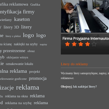
afika reklamowa
Grafika
ntyfikacja firmy
kaseton
wietlany
y
litery
litery 3D
logo
logo
ne
litery z pleksi
na ścianę
naklejki na szyby
napisy
y przestrzenne
obraz
zyb
oklejanie witryn
ie
oznakowanie lokalu
Litery do reklamy
alna reklama
projekt
Wycinamy litery samoprzylepne, napisy, n
promocja
reklamowe.
jektowanie graficzne
reklama
lizacje
Obejrzyj
Jak naklejać litery?
reklama
reklama na okna
alu
ód
reklama
reklama na szybę