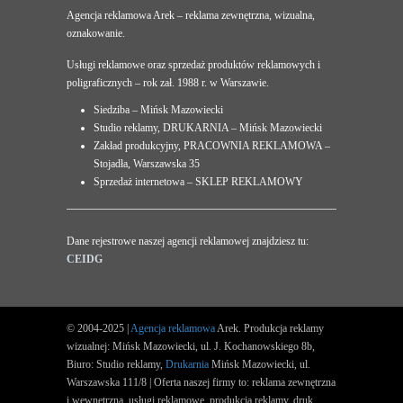
Agencja reklamowa Arek – reklama zewnętrzna, wizualna,
oznakowanie.
Usługi reklamowe oraz sprzedaż produktów reklamowych i
poligraficznych – rok zał. 1988 r. w Warszawie.
Siedziba – Mińsk Mazowiecki
Studio reklamy, DRUKARNIA – Mińsk Mazowiecki
Zakład produkcyjny, PRACOWNIA REKLAMOWA –
Stojadła, Warszawska 35
Sprzedaż internetowa – SKLEP REKLAMOWY
Dane rejestrowe naszej agencji reklamowej znajdziesz tu:
CEIDG
© 2004-2025 |
Agencja reklamowa
Arek. Produkcja reklamy
wizualnej: Mińsk Mazowiecki, ul. J. Kochanowskiego 8b,
Biuro: Studio reklamy,
Drukarnia
Mińsk Mazowiecki, ul.
Warszawska 111/8 | Oferta naszej firmy to: reklama zewnętrzna
i wewnętrzna, usługi reklamowe, produkcja reklamy, druk.