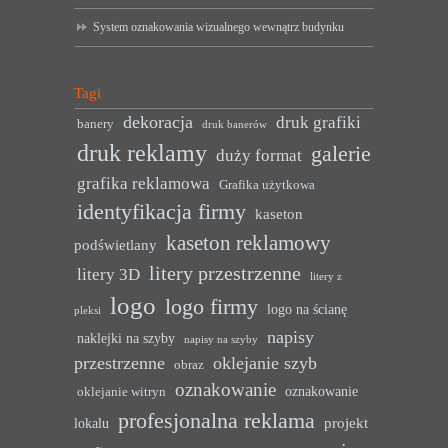
System oznakowania wizualnego wewnątrz budynku
Tagi
dekoracja
druk grafiki
banery
druk banerów
druk reklamy
galerie
duży format
grafika reklamowa
Grafika użytkowa
identyfikacja firmy
kaseton
kaseton reklamowy
podświetlany
litery przestrzenne
litery 3D
litery z
logo
logo firmy
logo na ścianę
pleksi
napisy
naklejki na szyby
napisy na szyby
przestrzenne
oklejanie szyb
obraz
oznakowanie
oznakowanie
oklejanie witryn
profesjonalna reklama
projekt
lokalu