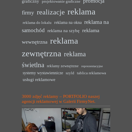
promocja
graficzny
projektowanie graficzne
reklama
realizacje
firmy
reklama na
reklama na okna
reklama do lokalu
samochód
reklama
reklama na szybę
reklama
wewnętrzna
zewnętrzna
reklama
świetlna
reklamy zewnętrzne
reprezentacyjne
systemy wystawiennicze
szyld
tablica reklamowa
usługi reklamowe
3000 zdjęć reklamy – PORTFOLIO naszej
agencji reklamowej w Galerii FirmyNet.