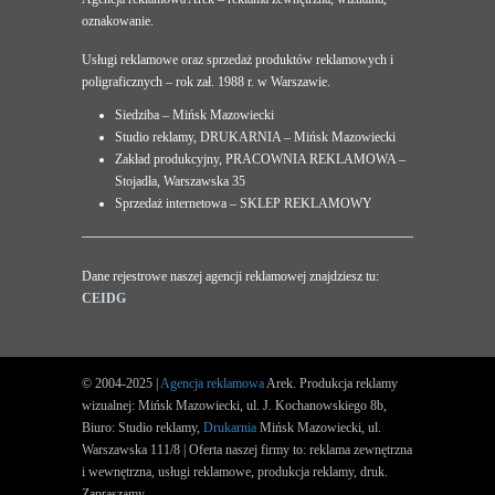
oznakowanie.
Usługi reklamowe oraz sprzedaż produktów reklamowych i
poligraficznych – rok zał. 1988 r. w Warszawie.
Siedziba – Mińsk Mazowiecki
Studio reklamy, DRUKARNIA – Mińsk Mazowiecki
Zakład produkcyjny, PRACOWNIA REKLAMOWA –
Stojadła, Warszawska 35
Sprzedaż internetowa – SKLEP REKLAMOWY
Dane rejestrowe naszej agencji reklamowej znajdziesz tu:
CEIDG
© 2004-2025 |
Agencja reklamowa
Arek. Produkcja reklamy
wizualnej: Mińsk Mazowiecki, ul. J. Kochanowskiego 8b,
Biuro: Studio reklamy,
Drukarnia
Mińsk Mazowiecki, ul.
Warszawska 111/8 | Oferta naszej firmy to: reklama zewnętrzna
i wewnętrzna, usługi reklamowe, produkcja reklamy, druk.
Zapraszamy