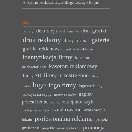
System oznakowania wizualnego wewnątrz budynku
Tagi
dekoracja
druk grafiki
banery
druk banerów
druk reklamy
galerie
duży format
grafika reklamowa
Grafika użytkowa
identyfikacja firmy
kaseton
kaseton reklamowy
podświetlany
litery przestrzenne
litery 3D
litery z
logo
logo firmy
logo na ścianę
pleksi
napisy
naklejki na szyby
napisy na szyby
przestrzenne
oklejanie szyb
obraz
oznakowanie
oznakowanie
oklejanie witryn
profesjonalna reklama
projekt
lokalu
promocja
graficzny
projektowanie graficzne