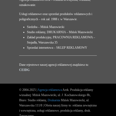
oznakowanie.
Usługi reklamowe oraz sprzedaż produktów reklamowych i
poligraficznych – rok zał. 1988 r. w Warszawie.
Siedziba – Mińsk Mazowiecki
Studio reklamy, DRUKARNIA – Mińsk Mazowiecki
Zakład produkcyjny, PRACOWNIA REKLAMOWA –
Stojadła, Warszawska 35
Sprzedaż internetowa – SKLEP REKLAMOWY
Dane rejestrowe naszej agencji reklamowej znajdziesz tu:
CEIDG
© 2004-2025 |
Agencja reklamowa
Arek. Produkcja reklamy
wizualnej: Mińsk Mazowiecki, ul. J. Kochanowskiego 8b,
Biuro: Studio reklamy,
Drukarnia
Mińsk Mazowiecki, ul.
Warszawska 111/8 | Oferta naszej firmy to: reklama zewnętrzna
i wewnętrzna, usługi reklamowe, produkcja reklamy, druk.
Zapraszamy