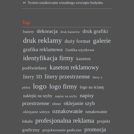
System oznakowania wizualnego wewnątrz budynku
Tagi
dekoracja
druk grafiki
banery
druk banerów
druk reklamy
galerie
duży format
grafika reklamowa
Grafika użytkowa
identyfikacja firmy
kaseton
kaseton reklamowy
podświetlany
litery przestrzenne
litery 3D
litery z
logo
logo firmy
logo na ścianę
pleksi
napisy
naklejki na szyby
napisy na szyby
przestrzenne
oklejanie szyb
obraz
oznakowanie
oznakowanie
oklejanie witryn
profesjonalna reklama
projekt
lokalu
promocja
graficzny
projektowanie graficzne