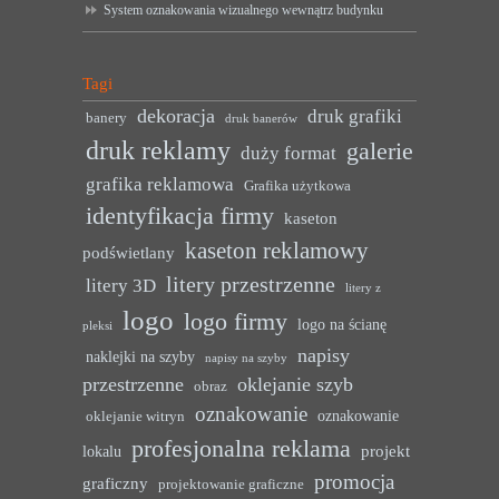
System oznakowania wizualnego wewnątrz budynku
Tagi
dekoracja
druk grafiki
banery
druk banerów
druk reklamy
galerie
duży format
grafika reklamowa
Grafika użytkowa
identyfikacja firmy
kaseton
kaseton reklamowy
podświetlany
litery przestrzenne
litery 3D
litery z
logo
logo firmy
logo na ścianę
pleksi
napisy
naklejki na szyby
napisy na szyby
przestrzenne
oklejanie szyb
obraz
oznakowanie
oznakowanie
oklejanie witryn
profesjonalna reklama
projekt
lokalu
promocja
graficzny
projektowanie graficzne