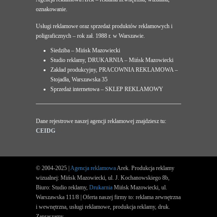
oznakowanie.
Usługi reklamowe oraz sprzedaż produktów reklamowych i
poligraficznych – rok zał. 1988 r. w Warszawie.
Siedziba – Mińsk Mazowiecki
Studio reklamy, DRUKARNIA – Mińsk Mazowiecki
Zakład produkcyjny, PRACOWNIA REKLAMOWA –
Stojadła, Warszawska 35
Sprzedaż internetowa – SKLEP REKLAMOWY
Dane rejestrowe naszej agencji reklamowej znajdziesz tu:
CEIDG
© 2004-2025 |
Agencja reklamowa
Arek. Produkcja reklamy
wizualnej: Mińsk Mazowiecki, ul. J. Kochanowskiego 8b,
Biuro: Studio reklamy,
Drukarnia
Mińsk Mazowiecki, ul.
Warszawska 111/8 | Oferta naszej firmy to: reklama zewnętrzna
i wewnętrzna, usługi reklamowe, produkcja reklamy, druk.
Zapraszamy