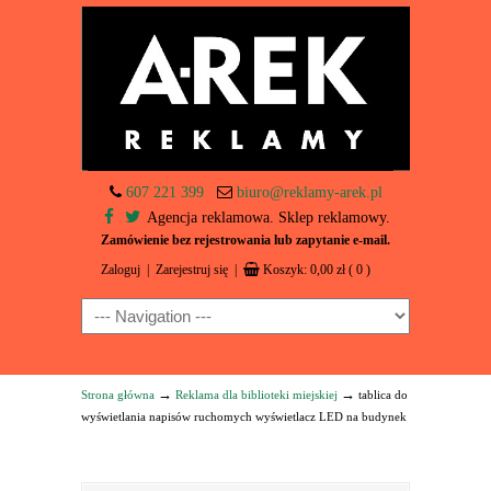
607 221 399
biuro@reklamy-arek.pl
Agencja reklamowa. Sklep reklamowy.
Zamówienie bez rejestrowania lub zapytanie e-mail.
Zaloguj
|
Zarejestruj się
|
Koszyk:
0,00
zł
( 0 )
Navigation
→
→
Strona główna
Reklama dla biblioteki miejskiej
tablica do
wyświetlania napisów ruchomych wyświetlacz LED na budynek