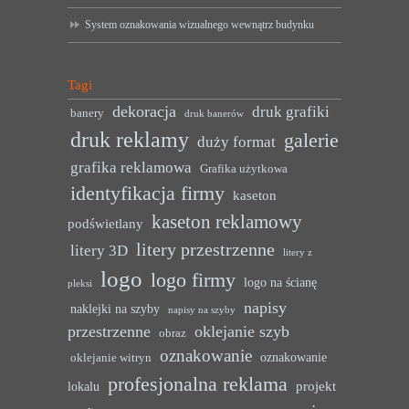
System oznakowania wizualnego wewnątrz budynku
Tagi
dekoracja
druk grafiki
banery
druk banerów
druk reklamy
galerie
duży format
grafika reklamowa
Grafika użytkowa
identyfikacja firmy
kaseton
kaseton reklamowy
podświetlany
litery przestrzenne
litery 3D
litery z
logo
logo firmy
logo na ścianę
pleksi
napisy
naklejki na szyby
napisy na szyby
przestrzenne
oklejanie szyb
obraz
oznakowanie
oznakowanie
oklejanie witryn
profesjonalna reklama
projekt
lokalu