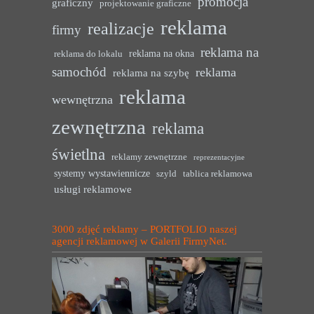
promocja
graficzny
projektowanie graficzne
reklama
realizacje
firmy
reklama na
reklama na okna
reklama do lokalu
samochód
reklama
reklama na szybę
reklama
wewnętrzna
zewnętrzna
reklama
świetlna
reklamy zewnętrzne
reprezentacyjne
systemy wystawiennicze
szyld
tablica reklamowa
usługi reklamowe
3000 zdjęć reklamy – PORTFOLIO naszej
agencji reklamowej w Galerii FirmyNet.