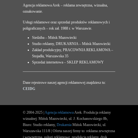
Agencja reklamowa Arek – reklama zewnętrzna, wizualna,
oznakowanie.
Usługi reklamowe oraz sprzedaż produktów reklamowych i
poligraficznych – rok zał. 1988 r. w Warszawie.
Siedziba – Mińsk Mazowiecki
Studio reklamy, DRUKARNIA – Mińsk Mazowiecki
Zakład produkcyjny, PRACOWNIA REKLAMOWA –
Stojadła, Warszawska 35
Sprzedaż internetowa – SKLEP REKLAMOWY
Dane rejestrowe naszej agencji reklamowej znajdziesz tu:
CEIDG
© 2004-2025 |
Agencja reklamowa
Arek. Produkcja reklamy
wizualnej: Mińsk Mazowiecki, ul. J. Kochanowskiego 8b,
Biuro: Studio reklamy,
Drukarnia
Mińsk Mazowiecki, ul.
Warszawska 111/8 | Oferta naszej firmy to: reklama zewnętrzna
i wewnętrzna, usługi reklamowe, produkcja reklamy, druk.