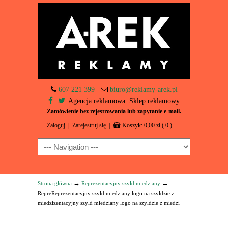
607 221 399
biuro@reklamy-arek.pl
Agencja reklamowa. Sklep reklamowy.
Zamówienie bez rejestrowania lub zapytanie e-mail.
Zaloguj
|
Zarejestruj się
|
Koszyk:
0,00
zł
( 0 )
Navigation
→
→
Strona główna
Reprezentacyjny szyld miedziany
RepreReprezentacyjny szyld miedziany logo na szyldzie z
miedzizentacyjny szyld miedziany logo na szyldzie z miedzi