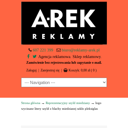
607 221 399
biuro@reklamy-arek.pl
Agencja reklamowa. Sklep reklamowy.
Zamówienie bez rejestrowania lub zapytanie e-mail.
Zaloguj
|
Zarejestruj się
|
Koszyk:
0,00
zł
( 0 )
Navigation
→
→
Strona główna
Reprezentacyjny szyld miedziany
logo
wycinane litery szyld z blachy miedzianej szkło pleksiglas