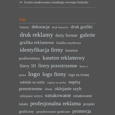
System oznakowania wizualnego wewnątrz budynku
Tagi
dekoracja
druk grafiki
banery
druk banerów
druk reklamy
galerie
duży format
grafika reklamowa
Grafika użytkowa
identyfikacja firmy
kaseton
kaseton reklamowy
podświetlany
litery przestrzenne
litery 3D
litery z
logo
logo firmy
logo na ścianę
pleksi
napisy
naklejki na szyby
napisy na szyby
przestrzenne
oklejanie szyb
obraz
oznakowanie
oznakowanie
oklejanie witryn
profesjonalna reklama
projekt
lokalu
promocja
graficzny
projektowanie graficzne