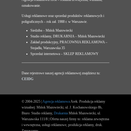
oznakowanie.
Usługi reklamowe oraz sprzedaż produktów reklamowych i
poligraficznych – rok zał. 1988 r. w Warszawie.
Siedziba – Mińsk Mazowiecki
Studio reklamy, DRUKARNIA – Mińsk Mazowiecki
Zakład produkcyjny, PRACOWNIA REKLAMOWA –
Stojadła, Warszawska 35
Sprzedaż internetowa – SKLEP REKLAMOWY
Dane rejestrowe naszej agencji reklamowej znajdziesz tu:
CEIDG
© 2004-2025 |
Agencja reklamowa
Arek. Produkcja reklamy
wizualnej: Mińsk Mazowiecki, ul. J. Kochanowskiego 8b,
Biuro: Studio reklamy,
Drukarnia
Mińsk Mazowiecki, ul.
Warszawska 111/8 | Oferta naszej firmy to: reklama zewnętrzna
i wewnętrzna, usługi reklamowe, produkcja reklamy, druk.
Zapraszamy