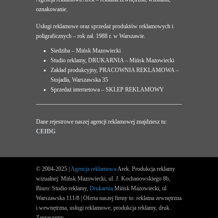
oznakowanie.
Usługi reklamowe oraz sprzedaż produktów reklamowych i
poligraficznych – rok zał. 1988 r. w Warszawie.
Siedziba – Mińsk Mazowiecki
Studio reklamy, DRUKARNIA – Mińsk Mazowiecki
Zakład produkcyjny, PRACOWNIA REKLAMOWA –
Stojadła, Warszawska 35
Sprzedaż internetowa – SKLEP REKLAMOWY
Dane rejestrowe naszej agencji reklamowej znajdziesz tu:
CEIDG
© 2004-2025 |
Agencja reklamowa
Arek. Produkcja reklamy
wizualnej: Mińsk Mazowiecki, ul. J. Kochanowskiego 8b,
Biuro: Studio reklamy,
Drukarnia
Mińsk Mazowiecki, ul.
Warszawska 111/8 | Oferta naszej firmy to: reklama zewnętrzna
i wewnętrzna, usługi reklamowe, produkcja reklamy, druk.
Zapraszamy