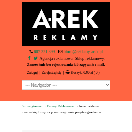
607 221 399
biuro@reklamy-arek.pl
Agencja reklamowa. Sklep reklamowy.
Zamówienie bez rejestrowania lub zapytanie e-mail.
Zaloguj
|
Zarejestruj się
|
Koszyk:
0,00
zł
( 0 )
Navigation
→
→
Strona główna
Banery Reklamowe
baner reklama
niemieckiej firmy na przenośnej ramie przęsła ogrodzenia