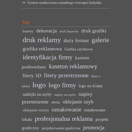
System oznakowania wizualnego wewnątrz budynku
Tagi
dekoracja
druk grafiki
banery
druk banerów
druk reklamy
galerie
duży format
grafika reklamowa
Grafika użytkowa
identyfikacja firmy
kaseton
kaseton reklamowy
podświetlany
litery przestrzenne
litery 3D
litery z
logo
logo firmy
logo na ścianę
pleksi
napisy
naklejki na szyby
napisy na szyby
przestrzenne
oklejanie szyb
obraz
oznakowanie
oznakowanie
oklejanie witryn
profesjonalna reklama
projekt
lokalu
promocja
graficzny
projektowanie graficzne