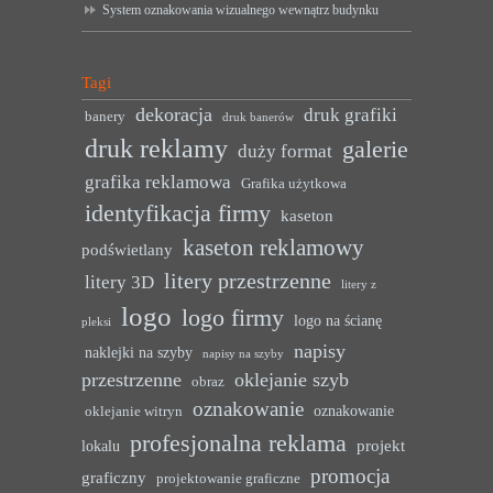
System oznakowania wizualnego wewnątrz budynku
Tagi
dekoracja
druk grafiki
banery
druk banerów
druk reklamy
galerie
duży format
grafika reklamowa
Grafika użytkowa
identyfikacja firmy
kaseton
kaseton reklamowy
podświetlany
litery przestrzenne
litery 3D
litery z
logo
logo firmy
logo na ścianę
pleksi
napisy
naklejki na szyby
napisy na szyby
przestrzenne
oklejanie szyb
obraz
oznakowanie
oznakowanie
oklejanie witryn
profesjonalna reklama
projekt
lokalu
promocja
graficzny
projektowanie graficzne