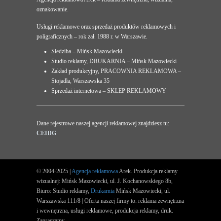
oznakowanie.
Usługi reklamowe oraz sprzedaż produktów reklamowych i
poligraficznych – rok zał. 1988 r. w Warszawie.
Siedziba – Mińsk Mazowiecki
Studio reklamy, DRUKARNIA – Mińsk Mazowiecki
Zakład produkcyjny, PRACOWNIA REKLAMOWA –
Stojadła, Warszawska 35
Sprzedaż internetowa – SKLEP REKLAMOWY
Dane rejestrowe naszej agencji reklamowej znajdziesz tu:
CEIDG
© 2004-2025 |
Agencja reklamowa
Arek. Produkcja reklamy
wizualnej: Mińsk Mazowiecki, ul. J. Kochanowskiego 8b,
Biuro: Studio reklamy,
Drukarnia
Mińsk Mazowiecki, ul.
Warszawska 111/8 | Oferta naszej firmy to: reklama zewnętrzna
i wewnętrzna, usługi reklamowe, produkcja reklamy, druk.
Zapraszamy