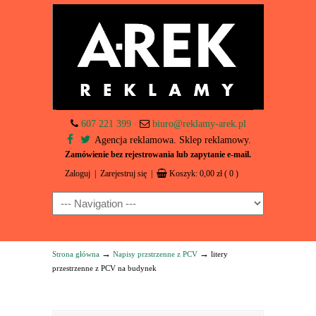
607 221 399
biuro@reklamy-arek.pl
Agencja reklamowa. Sklep reklamowy.
Zamówienie bez rejestrowania lub zapytanie e-mail.
Zaloguj
|
Zarejestruj się
|
Koszyk:
0,00
zł
( 0 )
Navigation
→
→
Strona główna
Napisy przstrzenne z PCV
litery
przestrzenne z PCV na budynek