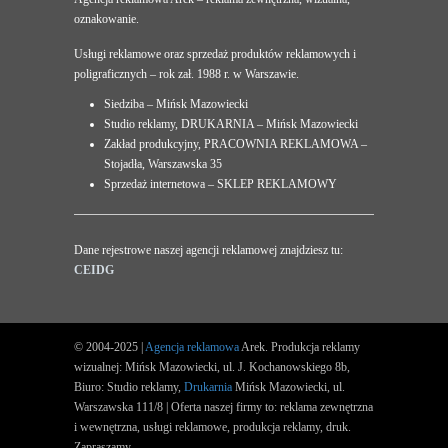
oznakowanie.
Usługi reklamowe oraz sprzedaż produktów reklamowych i
poligraficznych – rok zał. 1988 r. w Warszawie.
Siedziba – Mińsk Mazowiecki
Studio reklamy, DRUKARNIA – Mińsk Mazowiecki
Zakład produkcyjny, PRACOWNIA REKLAMOWA –
Stojadła, Warszawska 35
Sprzedaż internetowa – SKLEP REKLAMOWY
Dane rejestrowe naszej agencji reklamowej znajdziesz tu:
CEIDG
© 2004-2025 |
Agencja reklamowa
Arek. Produkcja reklamy
wizualnej: Mińsk Mazowiecki, ul. J. Kochanowskiego 8b,
Biuro: Studio reklamy,
Drukarnia
Mińsk Mazowiecki, ul.
Warszawska 111/8 | Oferta naszej firmy to: reklama zewnętrzna
i wewnętrzna, usługi reklamowe, produkcja reklamy, druk.
Zapraszamy