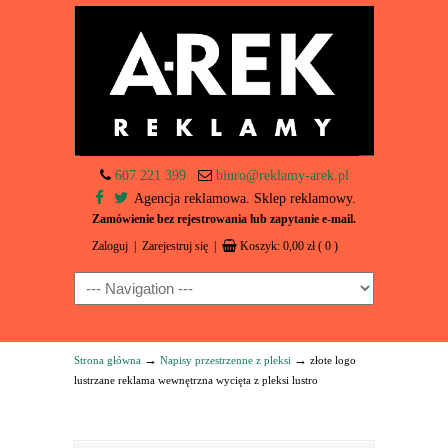
607 221 399
biuro@reklamy-arek.pl
Agencja reklamowa. Sklep reklamowy.
Zamówienie bez rejestrowania lub zapytanie e-mail.
Zaloguj
|
Zarejestruj się
|
Koszyk:
0,00
zł
( 0 )
Navigation
→
→
Strona główna
Napisy przestrzenne z pleksi
złote logo
lustrzane reklama wewnętrzna wycięta z pleksi lustro