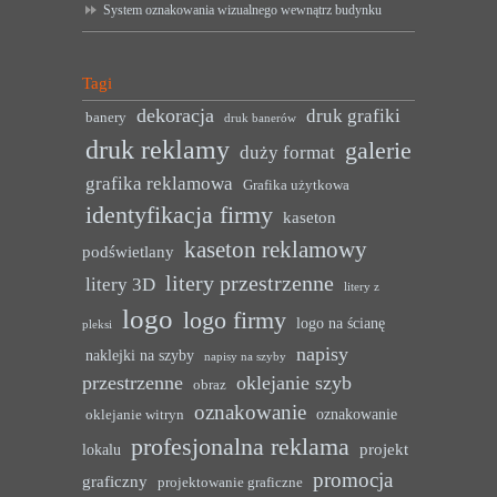
System oznakowania wizualnego wewnątrz budynku
Tagi
dekoracja
druk grafiki
banery
druk banerów
druk reklamy
galerie
duży format
grafika reklamowa
Grafika użytkowa
identyfikacja firmy
kaseton
kaseton reklamowy
podświetlany
litery przestrzenne
litery 3D
litery z
logo
logo firmy
logo na ścianę
pleksi
napisy
naklejki na szyby
napisy na szyby
przestrzenne
oklejanie szyb
obraz
oznakowanie
oznakowanie
oklejanie witryn
profesjonalna reklama
projekt
lokalu
promocja
graficzny
projektowanie graficzne