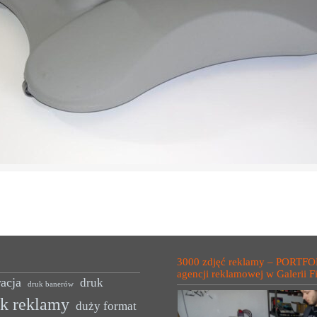
3000 zdjęć reklamy – PORTFO
agencji reklamowej w Galerii F
acja
druk
druk banerów
uk reklamy
duży format