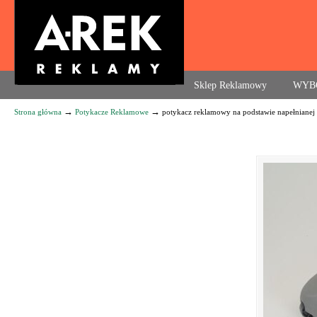
Agencja reklamowa. Reklama – usługi, druk
Sklep Reklamowy
WYB
→
→
Strona główna
Potykacze Reklamowe
potykacz reklamowy na podstawie napełnianej 
Navigation