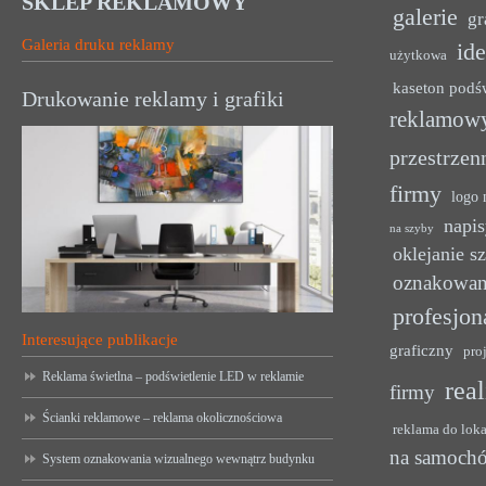
SKLEP REKLAMOWY
galerie
gr
Galeria druku reklamy
ide
użytkowa
kaseton podś
Drukowanie reklamy i grafiki
reklamow
przestrzen
firmy
logo 
napis
na szyby
oklejanie s
oznakowan
profesjon
Interesujące publikacje
graficzny
pro
Reklama świetlna – podświetlenie LED w reklamie
rea
firmy
Ścianki reklamowe – reklama okolicznościowa
reklama do lok
na samoch
System oznakowania wizualnego wewnątrz budynku