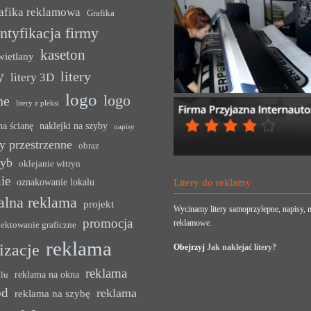
afika reklamowa
Grafika
ntyfikacja firmy
kaseton
wietlany
y
litery
litery 3D
logo
logo
ne
litery z pleksi
na ścianę
naklejki na szyby
napisy
y przestrzenne
obraz
zyb
oklejanie witryn
ie
oznakowanie lokalu
Litery do reklamy
alna reklama
projekt
Wycinamy litery samoprzylepne, napisy, n
promocja
reklamowe.
jektowanie graficzne
reklama
lizacje
Obejrzyj
Jak naklejać litery?
reklama
reklama na okna
alu
ód
reklama
reklama na szybę