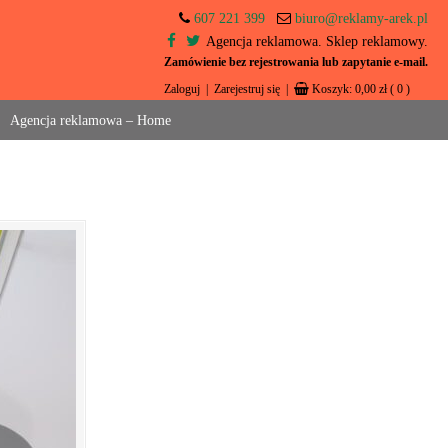
607 221 399
biuro@reklamy-arek.pl
Agencja reklamowa. Sklep reklamowy.
Zamówienie bez rejestrowania lub zapytanie e-mail.
Zaloguj
|
Zarejestruj się
|
Koszyk:
0,00
zł
( 0 )
Agencja reklamowa – Home