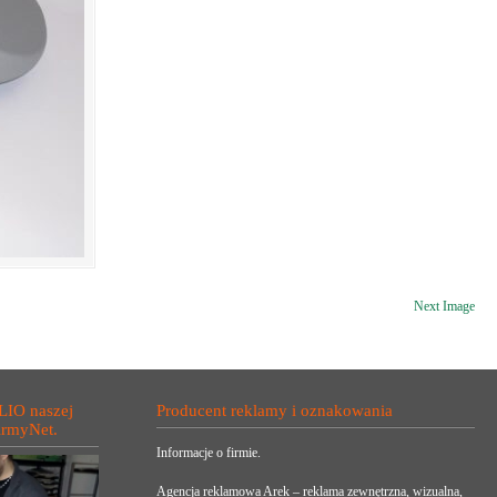
Next Image
LIO naszej
Producent reklamy i oznakowania
irmyNet.
Informacje o firmie.
Agencja reklamowa Arek – reklama zewnętrzna, wizualna,