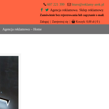
607 221 399
biuro@reklamy-arek.pl
Agencja reklamowa. Sklep reklamowy.
Zamówienie bez rejestrowania lub zapytanie e-mail.
Zaloguj
|
Zarejestruj się
|
Koszyk:
0,00
zł
( 0 )
Agencja reklamowa – Home