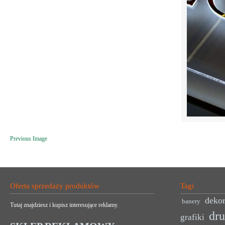
Previous Image
Oferta sprzedaży produktów
Tagi
dekor
banery
Tutaj znajdziesz i kupisz interesujące reklamy.
dr
grafiki