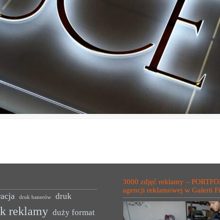
3000 zdjęć reklamy – PORTFO
agencji reklamowej w Galerii F
acja
druk
druk banerów
uk reklamy
duży format