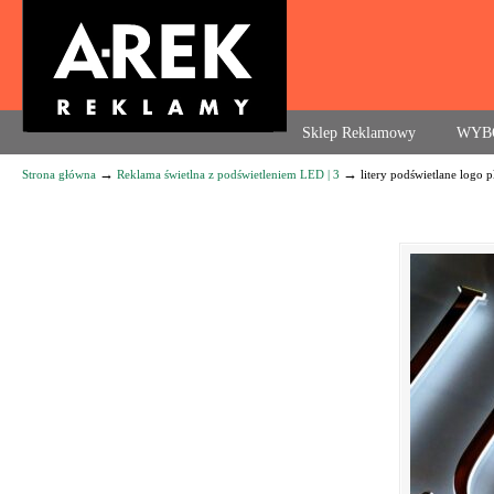
Agencja reklamowa. Reklama – usługi, druk
Sklep Reklamowy
WYB
→
→
Strona główna
Reklama świetlna z podświetleniem LED | 3
litery podświetlane logo p
Navigation