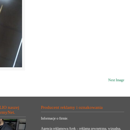
Next Image
LIO naszej
Producent reklamy i oznakowania
irmyNet.
Informacje o firmie.
Agencja reklamowa Arek – reklama zewnętrzna, wizualna,