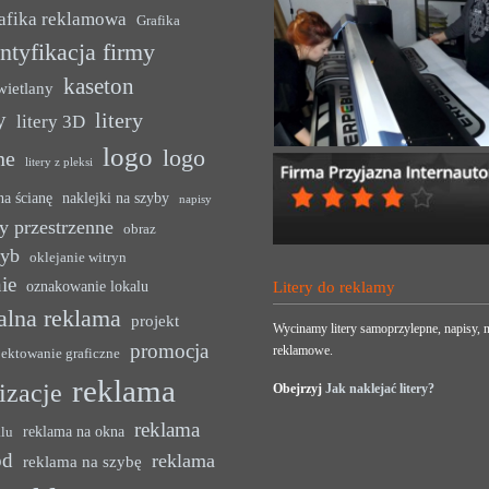
afika reklamowa
Grafika
ntyfikacja firmy
kaseton
wietlany
y
litery
litery 3D
logo
logo
ne
litery z pleksi
na ścianę
naklejki na szyby
napisy
y przestrzenne
obraz
zyb
oklejanie witryn
ie
oznakowanie lokalu
Litery do reklamy
alna reklama
projekt
Wycinamy litery samoprzylepne, napisy, n
promocja
reklamowe.
jektowanie graficzne
reklama
lizacje
Obejrzyj
Jak naklejać litery?
reklama
reklama na okna
alu
ód
reklama
reklama na szybę