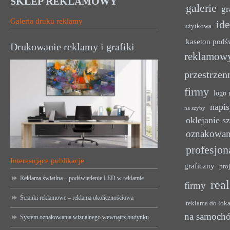
SKLEP REKLAMOWY
galerie
gr
Galeria druku reklamy
ide
użytkowa
kaseton podś
Drukowanie reklamy i grafiki
reklamow
przestrzen
firmy
logo 
napis
na szyby
oklejanie s
oznakowan
profesjon
Interesujące publikacje
graficzny
pro
Reklama świetlna – podświetlenie LED w reklamie
rea
firmy
Ścianki reklamowe – reklama okolicznościowa
reklama do lok
na samoch
System oznakowania wizualnego wewnątrz budynku