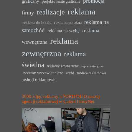
promocja
graficzny
projektowanie graficzne
reklama
realizacje
firmy
reklama na
reklama na okna
reklama do lokalu
samochód
reklama
reklama na szybę
reklama
wewnętrzna
zewnętrzna
reklama
świetlna
reklamy zewnętrzne
reprezentacyjne
systemy wystawiennicze
szyld
tablica reklamowa
usługi reklamowe
3000 zdjęć reklamy – PORTFOLIO naszej
agencji reklamowej w Galerii FirmyNet.