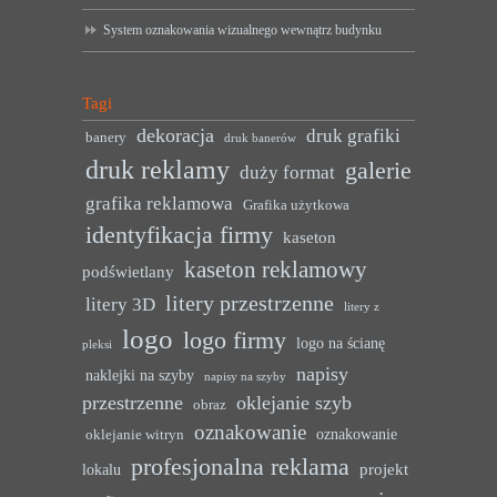
System oznakowania wizualnego wewnątrz budynku
Tagi
dekoracja
druk grafiki
banery
druk banerów
druk reklamy
galerie
duży format
grafika reklamowa
Grafika użytkowa
identyfikacja firmy
kaseton
kaseton reklamowy
podświetlany
litery przestrzenne
litery 3D
litery z
logo
logo firmy
logo na ścianę
pleksi
napisy
naklejki na szyby
napisy na szyby
przestrzenne
oklejanie szyb
obraz
oznakowanie
oznakowanie
oklejanie witryn
profesjonalna reklama
projekt
lokalu