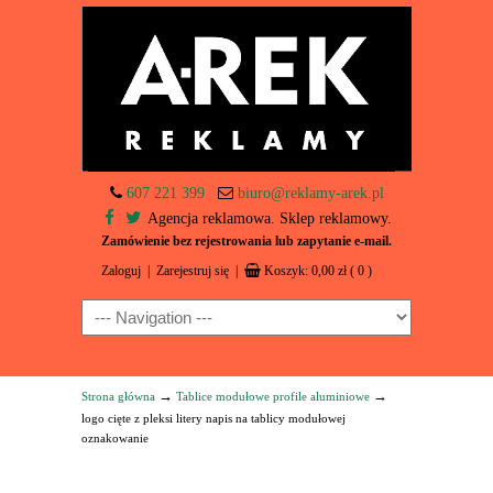
607 221 399
biuro@reklamy-arek.pl
Agencja reklamowa. Sklep reklamowy.
Zamówienie bez rejestrowania lub zapytanie e-mail.
Zaloguj
|
Zarejestruj się
|
Koszyk:
0,00
zł
( 0 )
Navigation
→
→
Strona główna
Tablice modułowe profile aluminiowe
logo cięte z pleksi litery napis na tablicy modułowej
oznakowanie