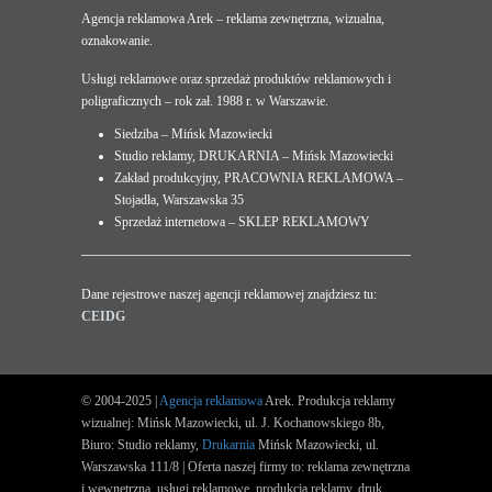
Agencja reklamowa Arek – reklama zewnętrzna, wizualna,
oznakowanie.
Usługi reklamowe oraz sprzedaż produktów reklamowych i
poligraficznych – rok zał. 1988 r. w Warszawie.
Siedziba – Mińsk Mazowiecki
Studio reklamy, DRUKARNIA – Mińsk Mazowiecki
Zakład produkcyjny, PRACOWNIA REKLAMOWA –
Stojadła, Warszawska 35
Sprzedaż internetowa – SKLEP REKLAMOWY
Dane rejestrowe naszej agencji reklamowej znajdziesz tu:
CEIDG
© 2004-2025 |
Agencja reklamowa
Arek. Produkcja reklamy
wizualnej: Mińsk Mazowiecki, ul. J. Kochanowskiego 8b,
Biuro: Studio reklamy,
Drukarnia
Mińsk Mazowiecki, ul.
Warszawska 111/8 | Oferta naszej firmy to: reklama zewnętrzna
i wewnętrzna, usługi reklamowe, produkcja reklamy, druk.