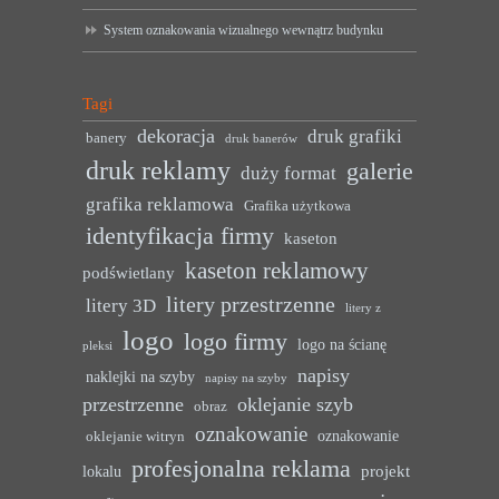
System oznakowania wizualnego wewnątrz budynku
Tagi
dekoracja
druk grafiki
banery
druk banerów
druk reklamy
galerie
duży format
grafika reklamowa
Grafika użytkowa
identyfikacja firmy
kaseton
kaseton reklamowy
podświetlany
litery przestrzenne
litery 3D
litery z
logo
logo firmy
logo na ścianę
pleksi
napisy
naklejki na szyby
napisy na szyby
przestrzenne
oklejanie szyb
obraz
oznakowanie
oznakowanie
oklejanie witryn
profesjonalna reklama
projekt
lokalu