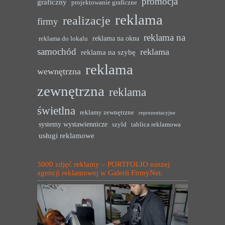
promocja
graficzny
projektowanie graficzne
reklama
realizacje
firmy
reklama na
reklama na okna
reklama do lokalu
samochód
reklama
reklama na szybę
reklama
wewnętrzna
zewnętrzna
reklama
świetlna
reklamy zewnętrzne
reprezentacyjne
systemy wystawiennicze
szyld
tablica reklamowa
usługi reklamowe
3000 zdjęć reklamy – PORTFOLIO naszej
agencji reklamowej w Galerii FirmyNet.