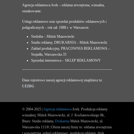
Agencja reklamowa Arek – reklama zewnętrzna, wizualna,
oznakowanie.
Usługi reklamowe oraz sprzedaż produktów reklamowych i
poligraficznych – rok zał. 1988 r. w Warszawie.
Siedziba – Mińsk Mazowiecki
Studio reklamy, DRUKARNIA – Mińsk Mazowiecki
Zakład produkcyjny, PRACOWNIA REKLAMOWA –
Stojadła, Warszawska 35
Sprzedaż internetowa – SKLEP REKLAMOWY
Dane rejestrowe naszej agencji reklamowej znajdziesz tu:
CEIDG
© 2004-2025 |
Agencja reklamowa
Arek. Produkcja reklamy
wizualnej: Mińsk Mazowiecki, ul. J. Kochanowskiego 8b,
Biuro: Studio reklamy,
Drukarnia
Mińsk Mazowiecki, ul.
Warszawska 111/8 | Oferta naszej firmy to: reklama zewnętrzna
i wewnętrzna, usługi reklamowe, produkcja reklamy, druk.