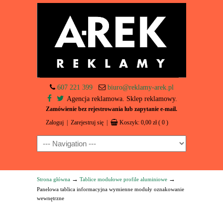
607 221 399
biuro@reklamy-arek.pl
Agencja reklamowa. Sklep reklamowy.
Zamówienie bez rejestrowania lub zapytanie e-mail.
Zaloguj
|
Zarejestruj się
|
Koszyk:
0,00
zł
( 0 )
Navigation
→
→
Strona główna
Tablice modułowe profile aluminiowe
Panelowa tablica informacyjna wymienne moduły oznakowanie
wewnętrzne