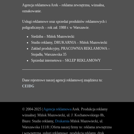
Agencja reklamowa Arek – reklama zewnętrzna, wizualna,
oznakowanie.
Usługi reklamowe oraz sprzedaż produktów reklamowych i
poligraficznych – rok zał. 1988 r. w Warszawie.
Siedziba – Mińsk Mazowiecki
Studio reklamy, DRUKARNIA – Mińsk Mazowiecki
Zakład produkcyjny, PRACOWNIA REKLAMOWA –
Stojadła, Warszawska 35
Sprzedaż internetowa – SKLEP REKLAMOWY
Dane rejestrowe naszej agencji reklamowej znajdziesz tu:
CEIDG
© 2004-2025 |
Agencja reklamowa
Arek. Produkcja reklamy
wizualnej: Mińsk Mazowiecki, ul. J. Kochanowskiego 8b,
Biuro: Studio reklamy,
Drukarnia
Mińsk Mazowiecki, ul.
Warszawska 111/8 | Oferta naszej firmy to: reklama zewnętrzna
i wewnętrzna, usługi reklamowe, produkcja reklamy, druk.