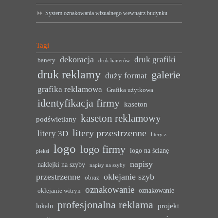
System oznakowania wizualnego wewnątrz budynku
Tagi
dekoracja
druk grafiki
banery
druk banerów
druk reklamy
galerie
duży format
grafika reklamowa
Grafika użytkowa
identyfikacja firmy
kaseton
kaseton reklamowy
podświetlany
litery przestrzenne
litery 3D
litery z
logo
logo firmy
logo na ścianę
pleksi
napisy
naklejki na szyby
napisy na szyby
przestrzenne
oklejanie szyb
obraz
oznakowanie
oznakowanie
oklejanie witryn
profesjonalna reklama
projekt
lokalu