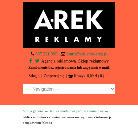
607 221 399
biuro@reklamy-arek.pl
Agencja reklamowa. Sklep reklamowy.
Zamówienie bez rejestrowania lub zapytanie e-mail.
Zaloguj
|
Zarejestruj się
|
Koszyk:
0,00
zł
( 0 )
Navigation
→
→
Strona główna
Tablice modułowe profile aluminiowe
tablica modułowa aluminiowa wsuwana wymienna informacja
oznakowanie blenda