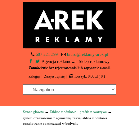
607 221 399
biuro@reklamy-arek.pl
Agencja reklamowa. Sklep reklamowy.
Zamówienie bez rejestrowania lub zapytanie e-mail.
Zaloguj
|
Zarejestruj się
|
Koszyk:
0,00
zł
( 0 )
Navigation
→
→
Strona główna
Tablice modułowe – profile z tworzywa
system oznakowania z wymienną treścią tablica modułowa
oznakowanie pomieszczeń w budynku