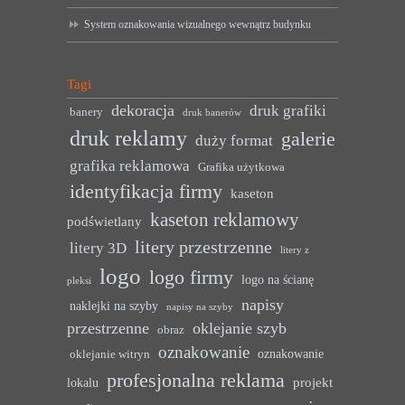
System oznakowania wizualnego wewnątrz budynku
Tagi
dekoracja
druk grafiki
banery
druk banerów
druk reklamy
galerie
duży format
grafika reklamowa
Grafika użytkowa
identyfikacja firmy
kaseton
kaseton reklamowy
podświetlany
litery przestrzenne
litery 3D
litery z
logo
logo firmy
logo na ścianę
pleksi
napisy
naklejki na szyby
napisy na szyby
przestrzenne
oklejanie szyb
obraz
oznakowanie
oznakowanie
oklejanie witryn
profesjonalna reklama
projekt
lokalu