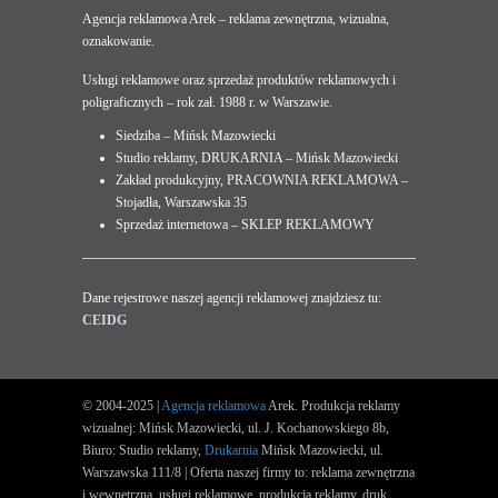
Agencja reklamowa Arek – reklama zewnętrzna, wizualna,
oznakowanie.
Usługi reklamowe oraz sprzedaż produktów reklamowych i
poligraficznych – rok zał. 1988 r. w Warszawie.
Siedziba – Mińsk Mazowiecki
Studio reklamy, DRUKARNIA – Mińsk Mazowiecki
Zakład produkcyjny, PRACOWNIA REKLAMOWA –
Stojadła, Warszawska 35
Sprzedaż internetowa – SKLEP REKLAMOWY
Dane rejestrowe naszej agencji reklamowej znajdziesz tu:
CEIDG
© 2004-2025 |
Agencja reklamowa
Arek. Produkcja reklamy
wizualnej: Mińsk Mazowiecki, ul. J. Kochanowskiego 8b,
Biuro: Studio reklamy,
Drukarnia
Mińsk Mazowiecki, ul.
Warszawska 111/8 | Oferta naszej firmy to: reklama zewnętrzna
i wewnętrzna, usługi reklamowe, produkcja reklamy, druk.