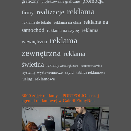
promocja
graficzny
projektowanie graficzne
reklama
realizacje
firmy
reklama na
reklama na okna
reklama do lokalu
samochód
reklama
reklama na szybę
reklama
wewnętrzna
zewnętrzna
reklama
świetlna
reklamy zewnętrzne
reprezentacyjne
systemy wystawiennicze
szyld
tablica reklamowa
usługi reklamowe
3000 zdjęć reklamy – PORTFOLIO naszej
agencji reklamowej w Galerii FirmyNet.