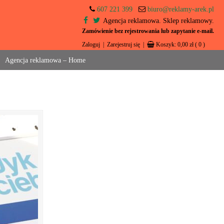
607 221 399
biuro@reklamy-arek.pl
Agencja reklamowa. Sklep reklamowy.
Zamówienie bez rejestrowania lub zapytanie e-mail.
Zaloguj
|
Zarejestruj się
|
Koszyk:
0,00
zł
( 0 )
Agencja reklamowa – Home