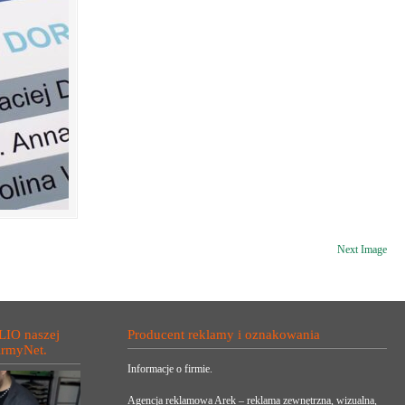
Next Image
LIO naszej
Producent reklamy i oznakowania
irmyNet.
Informacje o firmie.
Agencja reklamowa Arek – reklama zewnętrzna, wizualna,