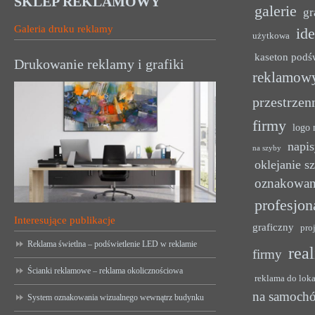
SKLEP REKLAMOWY
galerie
gr
Galeria druku reklamy
ide
użytkowa
kaseton podś
Drukowanie reklamy i grafiki
reklamow
przestrzen
firmy
logo 
napis
na szyby
oklejanie s
oznakowan
profesjon
Interesujące publikacje
graficzny
pro
Reklama świetlna – podświetlenie LED w reklamie
rea
firmy
Ścianki reklamowe – reklama okolicznościowa
reklama do lok
na samoch
System oznakowania wizualnego wewnątrz budynku