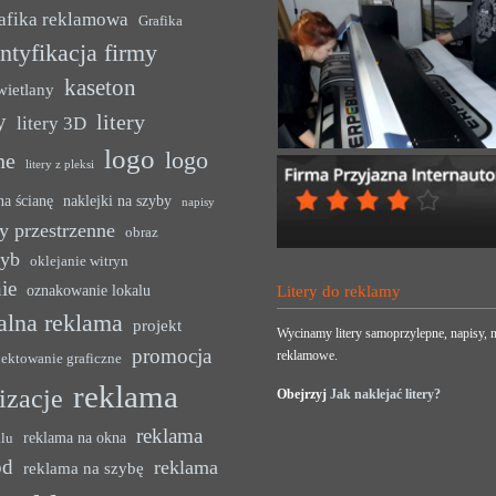
afika reklamowa
Grafika
ntyfikacja firmy
kaseton
wietlany
y
litery
litery 3D
logo
logo
ne
litery z pleksi
na ścianę
naklejki na szyby
napisy
y przestrzenne
obraz
zyb
oklejanie witryn
ie
oznakowanie lokalu
Litery do reklamy
alna reklama
projekt
Wycinamy litery samoprzylepne, napisy, n
promocja
reklamowe.
jektowanie graficzne
reklama
lizacje
Obejrzyj
Jak naklejać litery?
reklama
reklama na okna
alu
ód
reklama
reklama na szybę