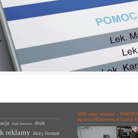
3000 zdjęć reklamy – PORTFO
agencji reklamowej w Galerii F
acja
druk
druk banerów
uk reklamy
duży format