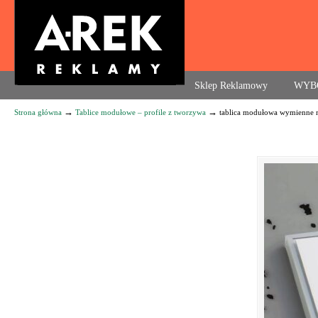
Agencja reklamowa. Reklama – usługi, druk
Sklep Reklamowy
WYB
→
→
Strona główna
Tablice modułowe – profile z tworzywa
tablica modułowa wymienne 
Navigation