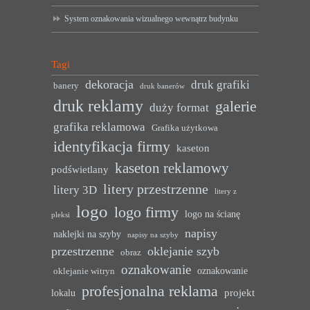
System oznakowania wizualnego wewnątrz budynku
Tagi
dekoracja
druk grafiki
banery
druk banerów
druk reklamy
galerie
duży format
grafika reklamowa
Grafika użytkowa
identyfikacja firmy
kaseton
kaseton reklamowy
podświetlany
litery przestrzenne
litery 3D
litery z
logo
logo firmy
logo na ścianę
pleksi
napisy
naklejki na szyby
napisy na szyby
przestrzenne
oklejanie szyb
obraz
oznakowanie
oznakowanie
oklejanie witryn
profesjonalna reklama
projekt
lokalu