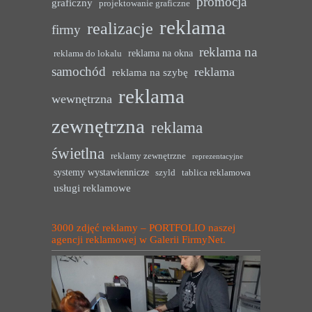
promocja
graficzny
projektowanie graficzne
reklama
realizacje
firmy
reklama na
reklama na okna
reklama do lokalu
samochód
reklama
reklama na szybę
reklama
wewnętrzna
zewnętrzna
reklama
świetlna
reklamy zewnętrzne
reprezentacyjne
systemy wystawiennicze
szyld
tablica reklamowa
usługi reklamowe
3000 zdjęć reklamy – PORTFOLIO naszej
agencji reklamowej w Galerii FirmyNet.