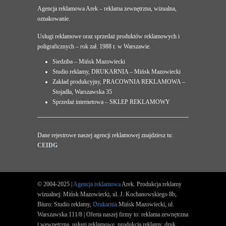
Agencja reklamowa Arek – reklama zewnętrzna, wizualna,
oznakowanie.
Usługi reklamowe oraz sprzedaż produktów reklamowych i
poligraficznych – rok zał. 1988 r. w Warszawie.
Siedziba – Mińsk Mazowiecki
Studio reklamy, DRUKARNIA – Mińsk Mazowiecki
Zakład produkcyjny, PRACOWNIA REKLAMOWA –
Stojadła, Warszawska 35
Sprzedaż internetowa – SKLEP REKLAMOWY
Dane rejestrowe naszej agencji reklamowej znajdziesz tu:
CEIDG
© 2004-2025 |
Agencja reklamowa
Arek. Produkcja reklamy
wizualnej: Mińsk Mazowiecki, ul. J. Kochanowskiego 8b,
Biuro: Studio reklamy,
Drukarnia
Mińsk Mazowiecki, ul.
Warszawska 111/8 | Oferta naszej firmy to: reklama zewnętrzna
i wewnętrzna, usługi reklamowe, produkcja reklamy, druk.