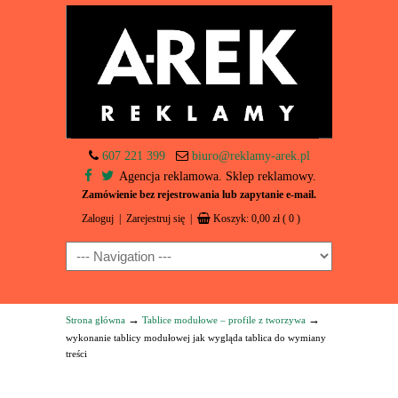
607 221 399
biuro@reklamy-arek.pl
Agencja reklamowa. Sklep reklamowy.
Zamówienie bez rejestrowania lub zapytanie e-mail.
Zaloguj
|
Zarejestruj się
|
Koszyk:
0,00
zł
( 0 )
Navigation
→
→
Strona główna
Tablice modułowe – profile z tworzywa
wykonanie tablicy modułowej jak wygląda tablica do wymiany
treści