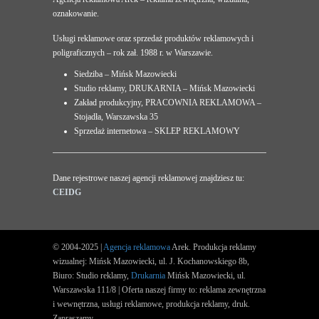
oznakowanie.
Usługi reklamowe oraz sprzedaż produktów reklamowych i
poligraficznych – rok zał. 1988 r. w Warszawie.
Siedziba – Mińsk Mazowiecki
Studio reklamy, DRUKARNIA – Mińsk Mazowiecki
Zakład produkcyjny, PRACOWNIA REKLAMOWA –
Stojadła, Warszawska 35
Sprzedaż internetowa – SKLEP REKLAMOWY
Dane rejestrowe naszej agencji reklamowej znajdziesz tu:
CEIDG
© 2004-2025 |
Agencja reklamowa
Arek. Produkcja reklamy
wizualnej: Mińsk Mazowiecki, ul. J. Kochanowskiego 8b,
Biuro: Studio reklamy,
Drukarnia
Mińsk Mazowiecki, ul.
Warszawska 111/8 | Oferta naszej firmy to: reklama zewnętrzna
i wewnętrzna, usługi reklamowe, produkcja reklamy, druk.
Zapraszamy