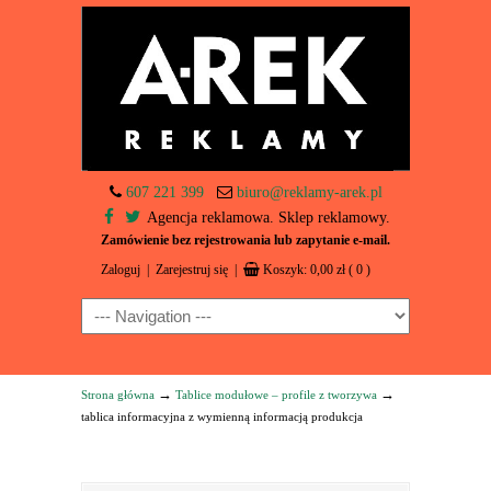
607 221 399
biuro@reklamy-arek.pl
Agencja reklamowa. Sklep reklamowy.
Zamówienie bez rejestrowania lub zapytanie e-mail.
Zaloguj
|
Zarejestruj się
|
Koszyk:
0,00
zł
( 0 )
Navigation
→
→
Strona główna
Tablice modułowe – profile z tworzywa
tablica informacyjna z wymienną informacją produkcja