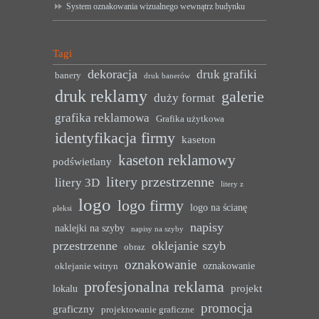
System oznakowania wizualnego wewnątrz budynku
Tagi
dekoracja
druk grafiki
banery
druk banerów
druk reklamy
galerie
duży format
grafika reklamowa
Grafika użytkowa
identyfikacja firmy
kaseton
kaseton reklamowy
podświetlany
litery przestrzenne
litery 3D
litery z
logo
logo firmy
logo na ścianę
pleksi
napisy
naklejki na szyby
napisy na szyby
przestrzenne
oklejanie szyb
obraz
oznakowanie
oznakowanie
oklejanie witryn
profesjonalna reklama
projekt
lokalu
promocja
graficzny
projektowanie graficzne