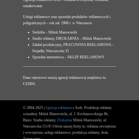
oznakowanie.
Usługi reklamowe oraz sprzedaż produktów reklamowych i
poligraficznych – rok zał. 1988 r. w Warszawie.
Siedziba – Mińsk Mazowiecki
Studio reklamy, DRUKARNIA – Mińsk Mazowiecki
Zakład produkcyjny, PRACOWNIA REKLAMOWA –
Stojadła, Warszawska 35
Sprzedaż internetowa – SKLEP REKLAMOWY
Dane rejestrowe naszej agencji reklamowej znajdziesz tu:
CEIDG
© 2004-2025 |
Agencja reklamowa
Arek. Produkcja reklamy
wizualnej: Mińsk Mazowiecki, ul. J. Kochanowskiego 8b,
Biuro: Studio reklamy,
Drukarnia
Mińsk Mazowiecki, ul.
Warszawska 111/8 | Oferta naszej firmy to: reklama zewnętrzna
i wewnętrzna, usługi reklamowe, produkcja reklamy, druk.
Zapraszamy