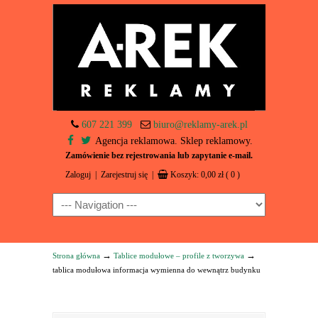
607 221 399
biuro@reklamy-arek.pl
Agencja reklamowa. Sklep reklamowy.
Zamówienie bez rejestrowania lub zapytanie e-mail.
Zaloguj
|
Zarejestruj się
|
Koszyk:
0,00
zł
( 0 )
Navigation
→
→
Strona główna
Tablice modułowe – profile z tworzywa
tablica modułowa informacja wymienna do wewnątrz budynku