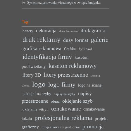
System oznakowania wizualnego wewnątrz budynku
Tagi
dekoracja
druk grafiki
banery
druk banerów
druk reklamy
galerie
duży format
grafika reklamowa
Grafika użytkowa
identyfikacja firmy
kaseton
kaseton reklamowy
podświetlany
litery przestrzenne
litery 3D
litery z
logo
logo firmy
logo na ścianę
pleksi
napisy
naklejki na szyby
napisy na szyby
przestrzenne
oklejanie szyb
obraz
oznakowanie
oznakowanie
oklejanie witryn
profesjonalna reklama
projekt
lokalu
promocja
graficzny
projektowanie graficzne