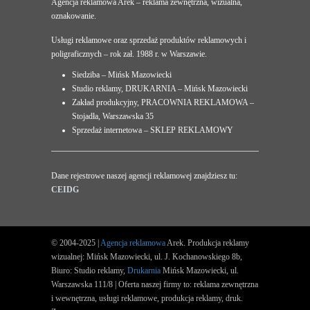
Agencja reklamowa Arek – reklama zewnętrzna, wizualna,
oznakowanie.
Usługi reklamowe oraz sprzedaż produktów reklamowych i
poligraficznych – rok zał. 1988 r. w Warszawie.
Siedziba – Mińsk Mazowiecki
Studio reklamy, DRUKARNIA – Mińsk Mazowiecki
Zakład produkcyjny, PRACOWNIA REKLAMOWA –
Stojadła, Warszawska 35
Sprzedaż internetowa – SKLEP REKLAMOWY
Dane rejestrowe naszej agencji reklamowej znajdziesz tu:
CEIDG
© 2004-2025 |
Agencja reklamowa
Arek. Produkcja reklamy
wizualnej: Mińsk Mazowiecki, ul. J. Kochanowskiego 8b,
Biuro: Studio reklamy,
Drukarnia
Mińsk Mazowiecki, ul.
Warszawska 111/8 | Oferta naszej firmy to: reklama zewnętrzna
i wewnętrzna, usługi reklamowe, produkcja reklamy, druk.