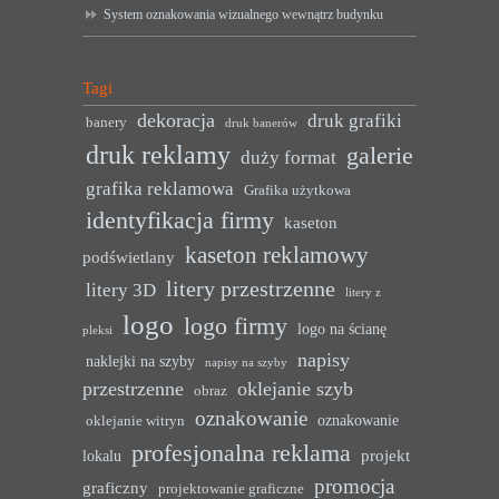
System oznakowania wizualnego wewnątrz budynku
Tagi
dekoracja
druk grafiki
banery
druk banerów
druk reklamy
galerie
duży format
grafika reklamowa
Grafika użytkowa
identyfikacja firmy
kaseton
kaseton reklamowy
podświetlany
litery przestrzenne
litery 3D
litery z
logo
logo firmy
logo na ścianę
pleksi
napisy
naklejki na szyby
napisy na szyby
przestrzenne
oklejanie szyb
obraz
oznakowanie
oznakowanie
oklejanie witryn
profesjonalna reklama
projekt
lokalu
promocja
graficzny
projektowanie graficzne