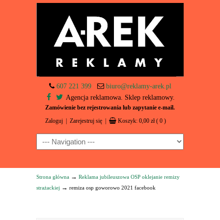
607 221 399
biuro@reklamy-arek.pl
Agencja reklamowa. Sklep reklamowy.
Zamówienie bez rejestrowania lub zapytanie e-mail.
Zaloguj
|
Zarejestruj się
|
Koszyk:
0,00
zł
( 0 )
Navigation
→
Strona główna
Reklama jubileuszowa OSP oklejanie remizy
→
strażackiej
remiza osp goworowo 2021 facebook