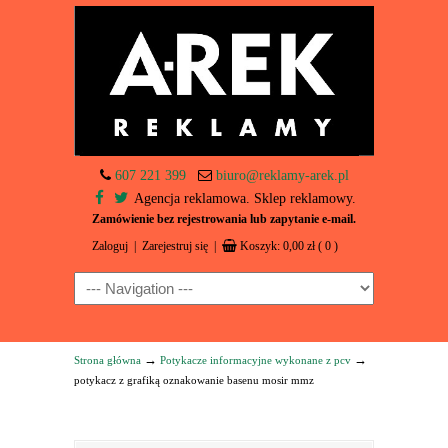
607 221 399
biuro@reklamy-arek.pl
Agencja reklamowa. Sklep reklamowy.
Zamówienie bez rejestrowania lub zapytanie e-mail.
Zaloguj
|
Zarejestruj się
|
Koszyk:
0,00
zł
( 0 )
Navigation
→
→
Strona główna
Potykacze informacyjne wykonane z pcv
potykacz z grafiką oznakowanie basenu mosir mmz