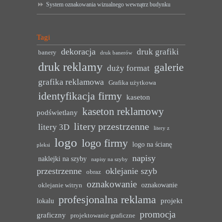
System oznakowania wizualnego wewnątrz budynku
Tagi
dekoracja
druk grafiki
banery
druk banerów
druk reklamy
galerie
duży format
grafika reklamowa
Grafika użytkowa
identyfikacja firmy
kaseton
kaseton reklamowy
podświetlany
litery przestrzenne
litery 3D
litery z
logo
logo firmy
logo na ścianę
pleksi
napisy
naklejki na szyby
napisy na szyby
przestrzenne
oklejanie szyb
obraz
oznakowanie
oznakowanie
oklejanie witryn
profesjonalna reklama
projekt
lokalu
promocja
graficzny
projektowanie graficzne