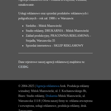
oznakowanie.
Usługi reklamowe oraz sprzedaż produktów reklamowych i
poligraficznych – rok zał. 1988 r. w Warszawie.
Siedziba – Mińsk Mazowiecki
Studio reklamy, DRUKARNIA – Mińsk Mazowiecki
Zakład produkcyjny, PRACOWNIA REKLAMOWA –
Stojadła, Warszawska 35
Sprzedaż internetowa – SKLEP REKLAMOWY
Dane rejestrowe naszej agencji reklamowej znajdziesz tu:
CEIDG
© 2004-2025 |
Agencja reklamowa
Arek. Produkcja reklamy
wizualnej: Mińsk Mazowiecki, ul. J. Kochanowskiego 8b,
Biuro: Studio reklamy,
Drukarnia
Mińsk Mazowiecki, ul.
Warszawska 111/8 | Oferta naszej firmy to: reklama zewnętrzna
i wewnętrzna, usługi reklamowe, produkcja reklamy, druk.
Zapraszamy