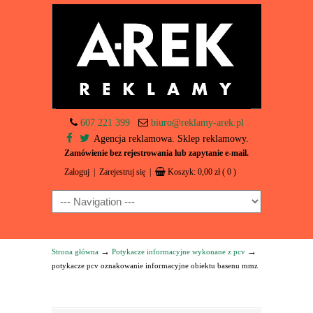
607 221 399
biuro@reklamy-arek.pl
Agencja reklamowa. Sklep reklamowy.
Zamówienie bez rejestrowania lub zapytanie e-mail.
Zaloguj
|
Zarejestruj się
|
Koszyk:
0,00
zł
( 0 )
Navigation
→
→
Strona główna
Potykacze informacyjne wykonane z pcv
potykacze pcv oznakowanie informacyjne obiektu basenu mmz