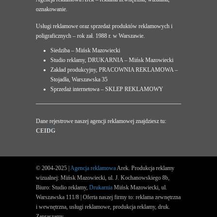
oznakowanie.
Usługi reklamowe oraz sprzedaż produktów reklamowych i
poligraficznych – rok zał. 1988 r. w Warszawie.
Siedziba – Mińsk Mazowiecki
Studio reklamy, DRUKARNIA – Mińsk Mazowiecki
Zakład produkcyjny, PRACOWNIA REKLAMOWA –
Stojadła, Warszawska 35
Sprzedaż internetowa – SKLEP REKLAMOWY
Dane rejestrowe naszej agencji reklamowej znajdziesz tu:
CEIDG
© 2004-2025 |
Agencja reklamowa
Arek. Produkcja reklamy
wizualnej: Mińsk Mazowiecki, ul. J. Kochanowskiego 8b,
Biuro: Studio reklamy,
Drukarnia
Mińsk Mazowiecki, ul.
Warszawska 111/8 | Oferta naszej firmy to: reklama zewnętrzna
i wewnętrzna, usługi reklamowe, produkcja reklamy, druk.
Zapraszamy