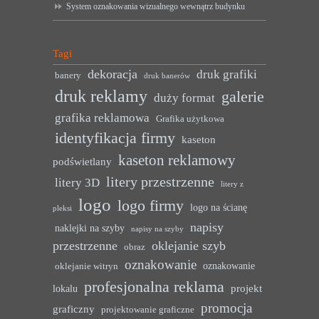
System oznakowania wizualnego wewnątrz budynku
Tagi
dekoracja
druk grafiki
banery
druk banerów
druk reklamy
galerie
duży format
grafika reklamowa
Grafika użytkowa
identyfikacja firmy
kaseton
kaseton reklamowy
podświetlany
litery przestrzenne
litery 3D
litery z
logo
logo firmy
logo na ścianę
pleksi
napisy
naklejki na szyby
napisy na szyby
przestrzenne
oklejanie szyb
obraz
oznakowanie
oznakowanie
oklejanie witryn
profesjonalna reklama
projekt
lokalu
promocja
graficzny
projektowanie graficzne