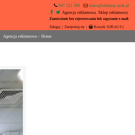
607 221 399
biuro@reklamy-arek.pl
Agencja reklamowa. Sklep reklamowy.
Zamówienie bez rejestrowania lub zapytanie e-mail.
Zaloguj
|
Zarejestruj się
|
Koszyk:
0,00
zł
( 0 )
Agencja reklamowa – Home