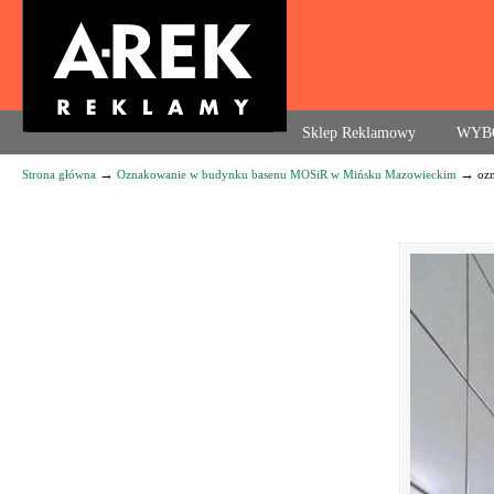
Agencja reklamowa. Reklama – usługi, druk
Sklep Reklamowy
WYB
→
→
Strona główna
Oznakowanie w budynku basenu MOSiR w Mińsku Mazowieckim
oz
Navigation