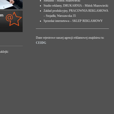
Siedziba – Mińsk Mazowiecki
Studio reklamy, DRUKARNIA – Mińsk Mazowiecki
Zakład produkcyjny, PRACOWNIA REKLAMOWA
– Stojadła, Warszawska 35
Sprzedaż internetowa – SKLEP REKLAMOWY
Dane rejestrowe naszej agencji reklamowej znajdziesz tu:
CEIDG
aklejki