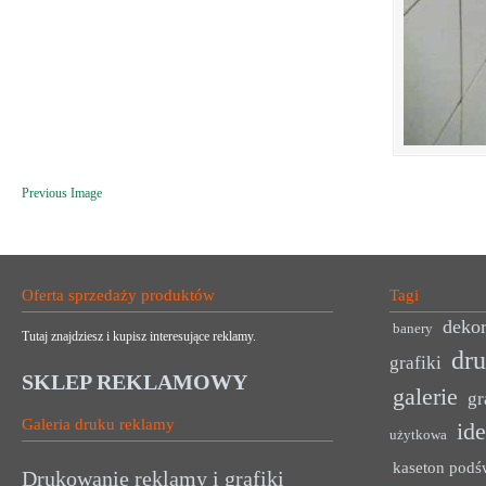
Previous Image
Oferta sprzedaży produktów
Tagi
dekor
banery
Tutaj znajdziesz i kupisz interesujące reklamy.
dr
grafiki
SKLEP REKLAMOWY
galerie
gr
Galeria druku reklamy
ide
użytkowa
kaseton podś
Drukowanie reklamy i grafiki