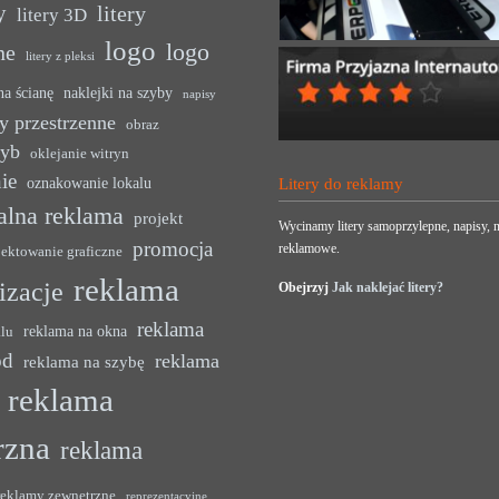
y
litery
litery 3D
logo
logo
ne
litery z pleksi
na ścianę
naklejki na szyby
napisy
y przestrzenne
obraz
zyb
oklejanie witryn
ie
oznakowanie lokalu
Litery do reklamy
alna reklama
projekt
Wycinamy litery samoprzylepne, napisy, n
promocja
reklamowe.
jektowanie graficzne
reklama
lizacje
Obejrzyj
Jak naklejać litery?
reklama
reklama na okna
alu
ód
reklama
reklama na szybę
reklama
rzna
reklama
reklamy zewnętrzne
reprezentacyjne