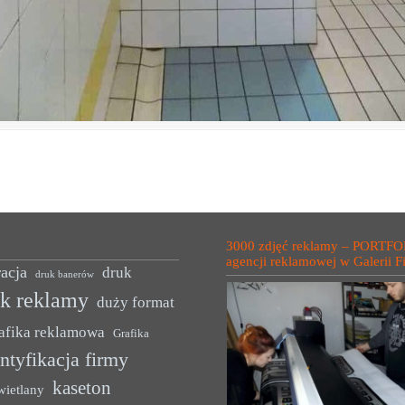
3000 zdjęć reklamy – PORTFO
agencji reklamowej w Galerii F
acja
druk
druk banerów
uk reklamy
duży format
afika reklamowa
Grafika
ntyfikacja firmy
kaseton
wietlany