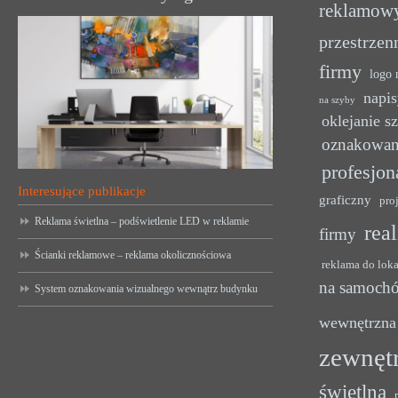
reklamow
przestrzen
firmy
logo 
napis
na szyby
oklejanie s
oznakowan
profesjon
Interesujące publikacje
graficzny
pro
Reklama świetlna – podświetlenie LED w reklamie
rea
firmy
Ścianki reklamowe – reklama okolicznościowa
reklama do lok
na samoch
System oznakowania wizualnego wewnątrz budynku
wewnętrzna
zewnęt
świetlna