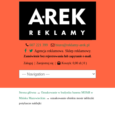
607 221 399
biuro@reklamy-arek.pl
Agencja reklamowa. Sklep reklamowy.
Zamówienie bez rejestrowania lub zapytanie e-mail.
Zaloguj
|
Zarejestruj się
|
Koszyk:
0,00
zł
( 0 )
Navigation
→
Strona główna
Oznakowanie w budynku basenu MOSiR w
→
Mińsku Mazowieckim
oznakowanie obiektu mosir tabliczki
potykacze naklejki