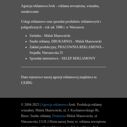
Agencja reklamowa Arek – reklama zewnętrzna, wizualna,
oznakowanie.
Usługi reklamowe oraz sprzedaż produktów reklamowych i
poligraficznych – rok zał. 1988 r. w Warszawie.
Siedziba – Mińsk Mazowiecki
Studio reklamy, DRUKARNIA – Mińsk Mazowiecki
Zakład produkcyjny, PRACOWNIA REKLAMOWA –
Stojadła, Warszawska 35
Sprzedaż internetowa – SKLEP REKLAMOWY
Dane rejestrowe naszej agencji reklamowej znajdziesz tu:
CEIDG
© 2004-2025 |
Agencja reklamowa
Arek. Produkcja reklamy
wizualnej: Mińsk Mazowiecki, ul. J. Kochanowskiego 8b,
Biuro: Studio reklamy,
Drukarnia
Mińsk Mazowiecki, ul.
Warszawska 111/8 | Oferta naszej firmy to: reklama zewnętrzna