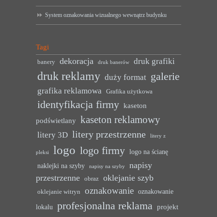
System oznakowania wizualnego wewnątrz budynku
Tagi
dekoracja
druk grafiki
banery
druk banerów
druk reklamy
galerie
duży format
grafika reklamowa
Grafika użytkowa
identyfikacja firmy
kaseton
kaseton reklamowy
podświetlany
litery przestrzenne
litery 3D
litery z
logo
logo firmy
logo na ścianę
pleksi
napisy
naklejki na szyby
napisy na szyby
przestrzenne
oklejanie szyb
obraz
oznakowanie
oznakowanie
oklejanie witryn
profesjonalna reklama
projekt
lokalu