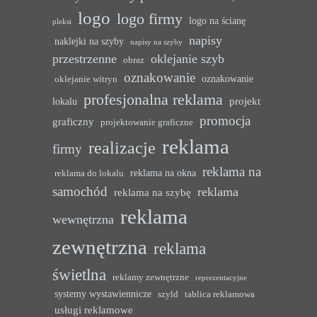
logo
logo firmy
logo na ścianę
pleksi
napisy
naklejki na szyby
napisy na szyby
przestrzenne
oklejanie szyb
obraz
oznakowanie
oznakowanie
oklejanie witryn
profesjonalna reklama
projekt
lokalu
promocja
graficzny
projektowanie graficzne
reklama
realizacje
firmy
reklama na
reklama na okna
reklama do lokalu
samochód
reklama
reklama na szybę
reklama
wewnętrzna
zewnętrzna
reklama
świetlna
reklamy zewnętrzne
reprezentacyjne
systemy wystawiennicze
szyld
tablica reklamowa
usługi reklamowe