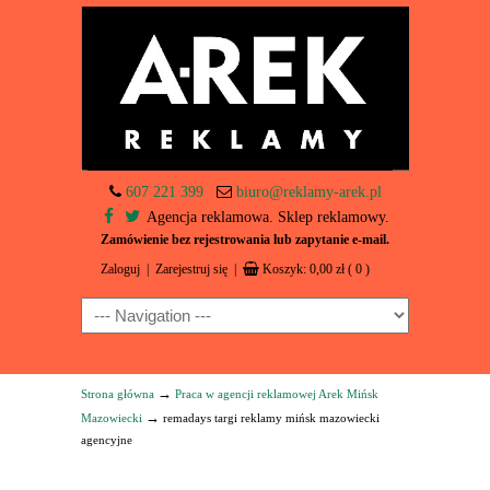
607 221 399
biuro@reklamy-arek.pl
Agencja reklamowa. Sklep reklamowy.
Zamówienie bez rejestrowania lub zapytanie e-mail.
Zaloguj
|
Zarejestruj się
|
Koszyk:
0,00
zł
( 0 )
Navigation
→
Strona główna
Praca w agencji reklamowej Arek Mińsk
→
Mazowiecki
remadays targi reklamy mińsk mazowiecki
agencyjne