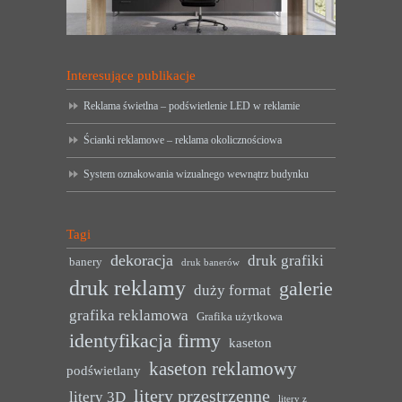
Interesujące publikacje
Reklama świetlna – podświetlenie LED w reklamie
Ścianki reklamowe – reklama okolicznościowa
System oznakowania wizualnego wewnątrz budynku
Tagi
dekoracja
druk grafiki
banery
druk banerów
druk reklamy
galerie
duży format
grafika reklamowa
Grafika użytkowa
identyfikacja firmy
kaseton
kaseton reklamowy
podświetlany
litery przestrzenne
litery 3D
litery z