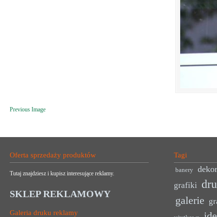
Previous Image
Oferta sprzedaży produktów
Tagi
dekor
banery
Tutaj znajdziesz i kupisz interesujące reklamy.
dr
grafiki
SKLEP REKLAMOWY
galerie
gr
Galeria druku reklamy
ide