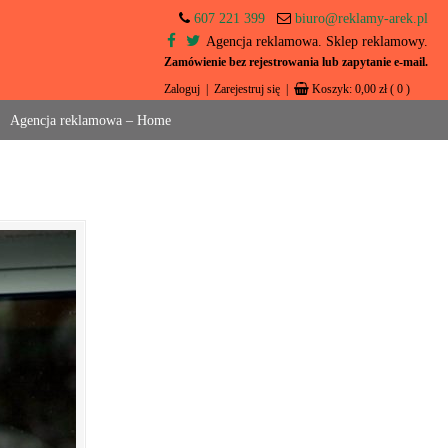
607 221 399
biuro@reklamy-arek.pl
Agencja reklamowa. Sklep reklamowy.
Zamówienie bez rejestrowania lub zapytanie e-mail.
Zaloguj
|
Zarejestruj się
|
Koszyk:
0,00
zł
( 0 )
Agencja reklamowa – Home