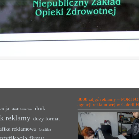
3000 zdjęć reklamy – PORTFO
agencji reklamowej w Galerii F
acja
druk
druk banerów
uk reklamy
duży format
afika reklamowa
Grafika
ntyfikacja firmy