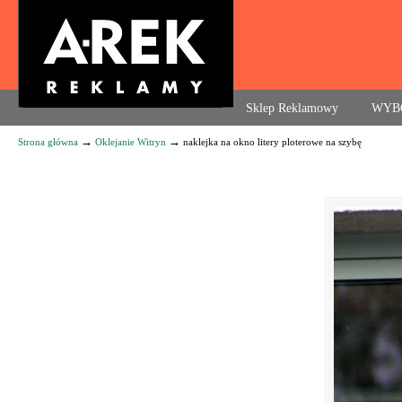
Agencja reklamowa. Reklama – usługi, druk
Sklep Reklamowy
WYB
→
→
Strona główna
Oklejanie Witryn
naklejka na okno litery ploterowe na szybę
Navigation