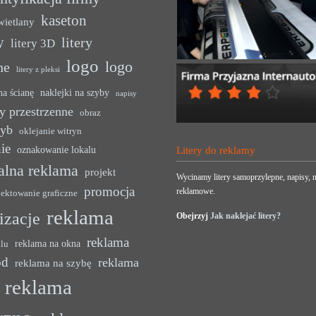
kaseton
wietlany
y
litery
litery 3D
logo
logo
ne
litery z pleksi
na ścianę
naklejki na szyby
napisy
y przestrzenne
obraz
zyb
oklejanie witryn
ie
oznakowanie lokalu
Litery do reklamy
alna reklama
projekt
Wycinamy litery samoprzylepne, napisy, n
promocja
reklamowe.
jektowanie graficzne
reklama
lizacje
Obejrzyj
Jak naklejać litery?
reklama
reklama na okna
alu
ód
reklama
reklama na szybę
reklama