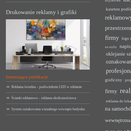
użytkowa
kaseton podś
Drukowanie reklamy i grafiki
reklamow
przestrzen
firmy
logo 
napis
na szyby
oklejanie s
oznakowan
profesjon
Interesujące publikacje
graficzny
pro
Reklama świetlna – podświetlenie LED w reklamie
rea
firmy
Ścianki reklamowe – reklama okolicznościowa
reklama do lok
na samoch
System oznakowania wizualnego wewnątrz budynku
wewnętrzna