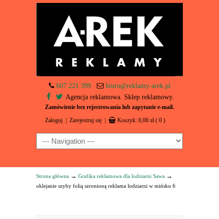
607 221 399
biuro@reklamy-arek.pl
Agencja reklamowa. Sklep reklamowy.
Zamówienie bez rejestrowania lub zapytanie e-mail.
Zaloguj
|
Zarejestruj się
|
Koszyk:
0,00
zł
( 0 )
Navigation
→
→
Strona główna
Grafika reklamowa dla lodziarni Sawa
oklejanie szyby folią szronioną reklama lodziarni w mińsku 6