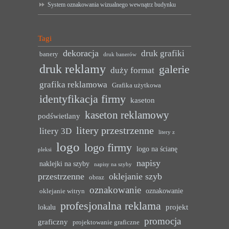
System oznakowania wizualnego wewnątrz budynku
Tagi
dekoracja
druk grafiki
banery
druk banerów
druk reklamy
galerie
duży format
grafika reklamowa
Grafika użytkowa
identyfikacja firmy
kaseton
kaseton reklamowy
podświetlany
litery przestrzenne
litery 3D
litery z
logo
logo firmy
logo na ścianę
pleksi
napisy
naklejki na szyby
napisy na szyby
przestrzenne
oklejanie szyb
obraz
oznakowanie
oznakowanie
oklejanie witryn
profesjonalna reklama
projekt
lokalu
promocja
graficzny
projektowanie graficzne