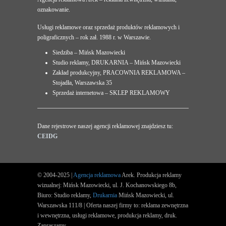
oznakowanie.
Usługi reklamowe oraz sprzedaż produktów reklamowych i
poligraficznych – rok zał. 1988 r. w Warszawie.
Siedziba – Mińsk Mazowiecki
Studio reklamy, DRUKARNIA – Mińsk Mazowiecki
Zakład produkcyjny, PRACOWNIA REKLAMOWA –
Stojadła, Warszawska 35
Sprzedaż internetowa – SKLEP REKLAMOWY
Dane rejestrowe naszej agencji reklamowej znajdziesz tu:
CEIDG
© 2004-2025 |
Agencja reklamowa
Arek. Produkcja reklamy
wizualnej: Mińsk Mazowiecki, ul. J. Kochanowskiego 8b,
Biuro: Studio reklamy,
Drukarnia
Mińsk Mazowiecki, ul.
Warszawska 111/8 | Oferta naszej firmy to: reklama zewnętrzna
i wewnętrzna, usługi reklamowe, produkcja reklamy, druk.
Zapraszamy