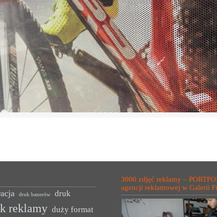
3000 zdjęć reklamy – PORTFO
agencji reklamowej w Galerii F
acja
druk
druk banerów
uk reklamy
duży format