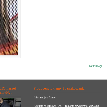
Next Image
LIO naszej
Producent reklamy i oznakowania
irmyNet.
Informacje o firmie.
Agencja reklamowa Arek – reklama zewnętrzna, wizualna,