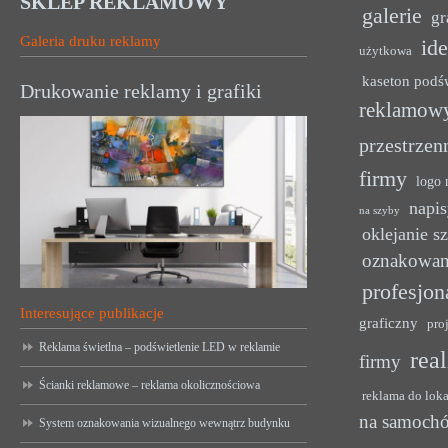
SKLEP REKLAMOWY
galerie
gr
Galeria druku reklamy
ide
użytkowa
kaseton podś
Drukowanie reklamy i grafiki
reklamow
przestrzen
firmy
logo 
napis
na szyby
oklejanie s
oznakowan
profesjon
Interesujące publikacje
graficzny
pro
Reklama świetlna – podświetlenie LED w reklamie
rea
firmy
Ścianki reklamowe – reklama okolicznościowa
reklama do lok
na samoch
System oznakowania wizualnego wewnątrz budynku