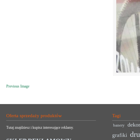
Previous Image
Oferta sprzedaży produktów
Tagi
dekor
banery
Tutaj znajdziesz i kupisz interesujące reklamy.
dr
grafiki