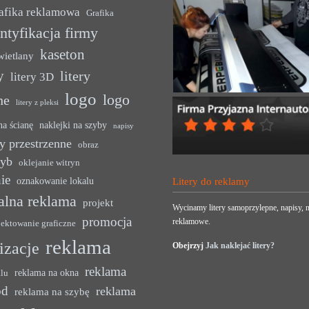
afika reklamowa
Grafika
ntyfikacja firmy
kaseton
wietlany
y
litery
litery 3D
logo
logo
ne
litery z pleksi
na ścianę
naklejki na szyby
napisy
y przestrzenne
obraz
zyb
oklejanie witryn
ie
oznakowanie lokalu
Litery do reklamy
alna reklama
projekt
Wycinamy litery samoprzylepne, napisy, n
promocja
reklamowe.
jektowanie graficzne
reklama
lizacje
Obejrzyj
Jak naklejać litery?
reklama
reklama na okna
alu
ód
reklama
reklama na szybę