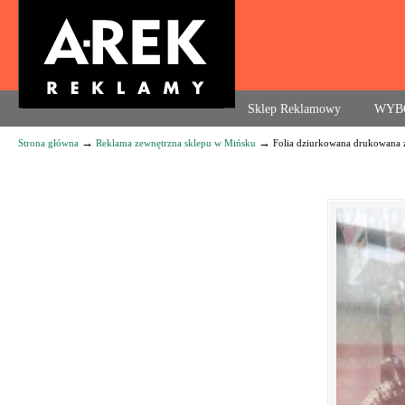
Agencja reklamowa. Reklama – usługi, druk
Sklep Reklamowy
WYB
→
→
Strona główna
Reklama zewnętrzna sklepu w Mińsku
Folia dziurkowana drukowana z
Navigation