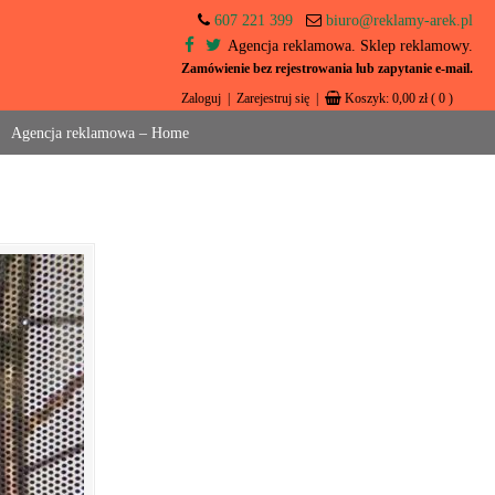
607 221 399
biuro@reklamy-arek.pl
Agencja reklamowa. Sklep reklamowy.
Zamówienie bez rejestrowania lub zapytanie e-mail.
Zaloguj
|
Zarejestruj się
|
Koszyk:
0,00
zł
( 0 )
Agencja reklamowa – Home