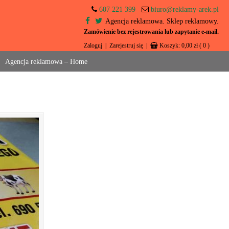
607 221 399
biuro@reklamy-arek.pl
Agencja reklamowa. Sklep reklamowy.
Zamówienie bez rejestrowania lub zapytanie e-mail.
Zaloguj
|
Zarejestruj się
|
Koszyk:
0,00
zł
( 0 )
Agencja reklamowa – Home