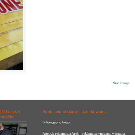
Next Image
LIO naszej
Producent reklamy i oznakowania
irmyNet.
Informacje o firmie.
Agencja reklamowa Arek – reklama zewnętrzna, wizualna,