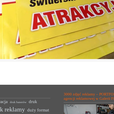
3000 zdjęć reklamy – PORTFO
agencji reklamowej w Galerii F
acja
druk
druk banerów
uk reklamy
duży format