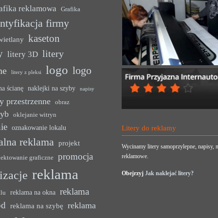
afika reklamowa
Grafika
ntyfikacja firmy
kaseton
wietlany
y
litery
litery 3D
logo
logo
ne
litery z pleksi
na ścianę
naklejki na szyby
napisy
y przestrzenne
obraz
zyb
oklejanie witryn
ie
oznakowanie lokalu
Litery do reklamy
alna reklama
projekt
Wycinamy litery samoprzylepne, napisy, n
promocja
reklamowe.
jektowanie graficzne
reklama
lizacje
Obejrzyj
Jak naklejać litery?
reklama
reklama na okna
alu
ód
reklama
reklama na szybę