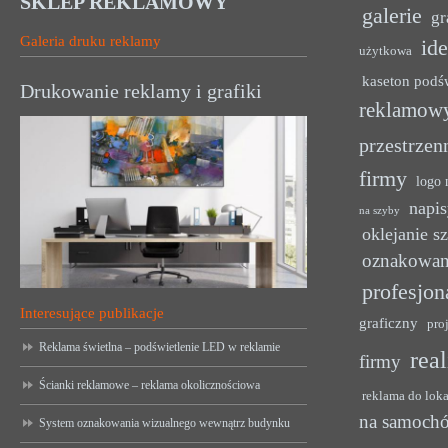
SKLEP REKLAMOWY
galerie
gr
Galeria druku reklamy
ide
użytkowa
kaseton podś
Drukowanie reklamy i grafiki
reklamow
przestrzen
firmy
logo 
napis
na szyby
oklejanie s
oznakowan
profesjon
Interesujące publikacje
graficzny
pro
Reklama świetlna – podświetlenie LED w reklamie
rea
firmy
Ścianki reklamowe – reklama okolicznościowa
reklama do lok
na samoch
System oznakowania wizualnego wewnątrz budynku