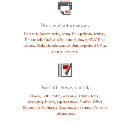
Druk wielkoformatowy
Druk na billboardy, szyldy, ściany.
Druk plakatów, naklejek.
Druk na folii.
Grafika na folii samochodowej, OWV.
Druk
banerów. Siatki wielkoformatowe.
Druk bezpośredni UV, na
arkuszu tworzywa.
Druk offsetowy, nadruki
Plakaty, ulotki, foldery, wizytówki, karnety.
Teczki,
segregatory, koperty, papier firmowy.
Sitodruk. Offset.
Tampondruk. Sublimacja.
Grawerowanie laserowe. Tłoczenie.
Lakierowanie.