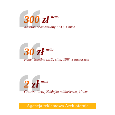
300
zł
netto
Kaseton podświetlany LED, 1 mkw.
30
zł
netto
Panel świetlny LED, slim, 18W, z zasilaczem
2
zł
netto
Gotowa litera, Naklejka odblaskowa, 10 cm
Agencja reklamowa Arek oferuje