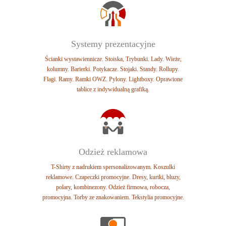
Systemy prezentacyjne
Ścianki wystawiennicze. Stoiska, Trybunki.
Lady. Wieże,
kolumny. Barierki.
Potykacze. Stojaki. Standy. Rollupy.
Flagi.
Ramy. Ramki OWZ. Pylony. Lightboxy.
Oprawione
tablice z indywidualną grafiką.
Odzież reklamowa
T-Shirty z nadrukiem spersonalizowanym.
Koszulki
reklamowe. Czapeczki promocyjne.
Dresy, kurtki, bluzy,
polary, kombinezony.
Odzież firmowa, robocza,
promocyjna.
Torby ze znakowaniem. Tekstylia promocyjne.