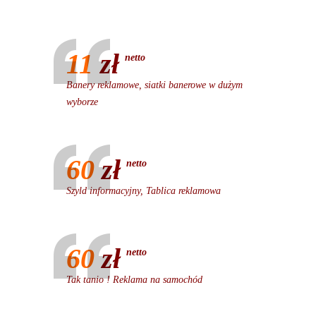
11
zł
netto
Banery reklamowe, siatki banerowe w dużym
wyborze
60
zł
netto
Szyld informacyjny, Tablica reklamowa
60
zł
netto
Tak tanio ! Reklama na samochód