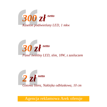
300
zł
netto
Kaseton podświetlany LED, 1 mkw.
30
zł
netto
Panel świetlny LED, slim, 18W, z zasilaczem
2
zł
netto
Gotowa litera, Naklejka odblaskowa, 10 cm
Agencja reklamowa Arek oferuje