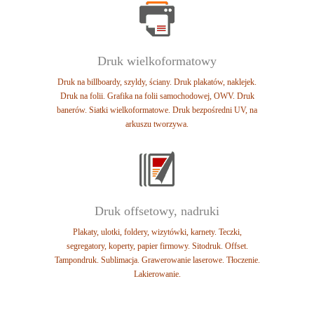
Druk wielkoformatowy
Druk na billboardy, szyldy, ściany.
Druk plakatów, naklejek.
Druk na folii.
Grafika na folii samochodowej, OWV.
Druk
banerów. Siatki wielkoformatowe.
Druk bezpośredni UV, na
arkuszu tworzywa.
Druk offsetowy, nadruki
Plakaty, ulotki, foldery, wizytówki, karnety.
Teczki,
segregatory, koperty, papier firmowy.
Sitodruk. Offset.
Tampondruk. Sublimacja.
Grawerowanie laserowe. Tłoczenie.
Lakierowanie.