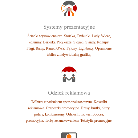
Systemy prezentacyjne
Ścianki wystawiennicze. Stoiska, Trybunki.
Lady. Wieże,
kolumny. Barierki.
Potykacze. Stojaki. Standy. Rollupy.
Flagi.
Ramy. Ramki OWZ. Pylony. Lightboxy.
Oprawione
tablice z indywidualną grafiką.
Odzież reklamowa
T-Shirty z nadrukiem spersonalizowanym.
Koszulki
reklamowe. Czapeczki promocyjne.
Dresy, kurtki, bluzy,
polary, kombinezony.
Odzież firmowa, robocza,
promocyjna.
Torby ze znakowaniem. Tekstylia promocyjne.