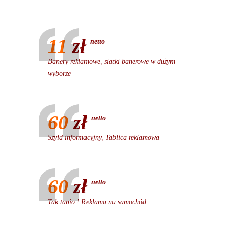
11
zł
netto
Banery reklamowe, siatki banerowe w dużym
wyborze
60
zł
netto
Szyld informacyjny, Tablica reklamowa
60
zł
netto
Tak tanio ! Reklama na samochód