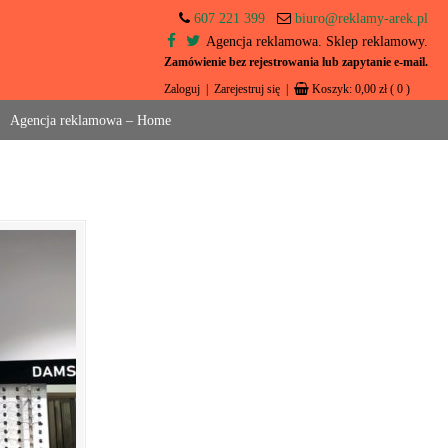
607 221 399
biuro@reklamy-arek.pl
Agencja reklamowa. Sklep reklamowy.
Zamówienie bez rejestrowania lub zapytanie e-mail.
Zaloguj
|
Zarejestruj się
|
Koszyk:
0,00
zł
( 0 )
Agencja reklamowa – Home