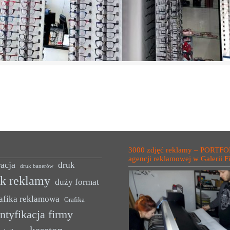
3000 zdjęć reklamy – PORTFO
agencji reklamowej w Galerii F
acja
druk
druk banerów
uk reklamy
duży format
afika reklamowa
Grafika
ntyfikacja firmy