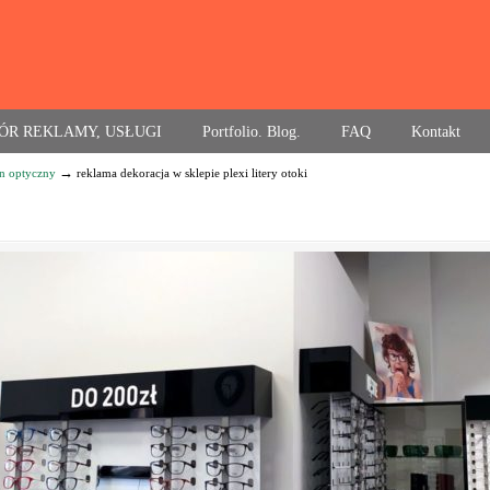
ÓR REKLAMY, USŁUGI
Portfolio. Blog.
FAQ
Kontakt
→
on optyczny
reklama dekoracja w sklepie plexi litery otoki