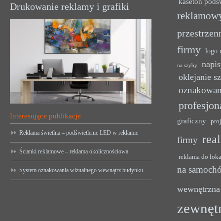
kaseton podś
Drukowanie reklamy i grafiki
reklamow
przestrzen
firmy
logo 
napis
na szyby
oklejanie s
oznakowan
profesjon
Interesujące publikacje
graficzny
pro
Reklama świetlna – podświetlenie LED w reklamie
rea
firmy
Ścianki reklamowe – reklama okolicznościowa
reklama do lok
na samoch
System oznakowania wizualnego wewnątrz budynku
wewnętrzna
zewnęt