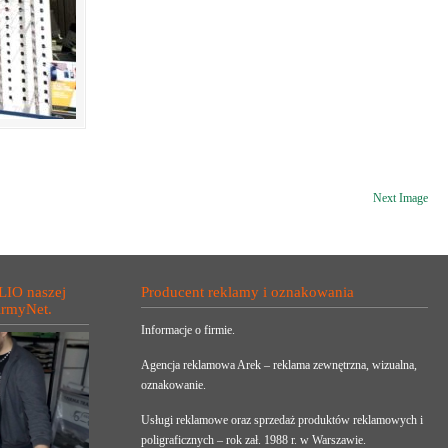
Next Image
LIO naszej
Producent reklamy i oznakowania
irmyNet.
Informacje o firmie.
Agencja reklamowa Arek – reklama zewnętrzna, wizualna,
oznakowanie.
Usługi reklamowe oraz sprzedaż produktów reklamowych i
poligraficznych – rok zał. 1988 r. w Warszawie.