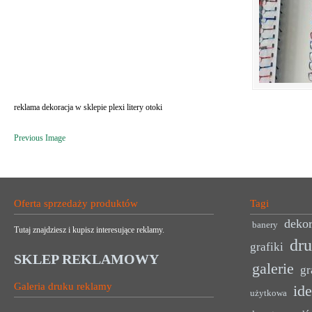
reklama dekoracja w sklepie plexi litery otoki
Previous Image
Oferta sprzedaży produktów
Tagi
dekor
banery
Tutaj znajdziesz i kupisz interesujące reklamy.
dr
grafiki
SKLEP REKLAMOWY
galerie
gr
Galeria druku reklamy
ide
użytkowa