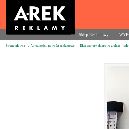
Agencja reklamowa. Reklama – usługi, druk
Sklep Reklamowy
WYB
→
→
Strona główna
Aktualności, nowości reklamowe
Ekspozytory sklepowe z plexi – sal
Navigation