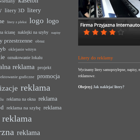
kaseton
wietlany
y
litery
litery 3D
logo
logo
ne
litery z pleksi
na ścianę
naklejki na szyby
napisy
y przestrzenne
obraz
zyb
oklejanie witryn
ie
oznakowanie lokalu
Litery do reklamy
alna reklama
projekt
Wycinamy litery samoprzylepne, napisy, n
promocja
reklamowe.
jektowanie graficzne
reklama
lizacje
Obejrzyj
Jak naklejać litery?
reklama
reklama na okna
alu
ód
reklama
reklama na szybę
reklama
rzna
reklama