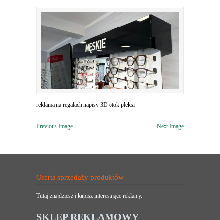
reklama na regałach napisy 3D otok pleksi
Previous Image
Next Image
Oferta sprzedaży produktów
Tutaj znajdziesz i kupisz interesujące reklamy.
SKLEP REKLAMOWY