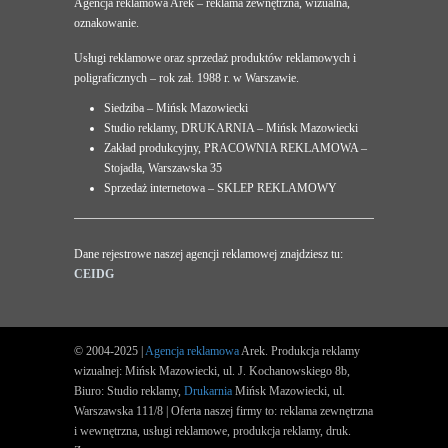
Agencja reklamowa Arek – reklama zewnętrzna, wizualna,
oznakowanie.
Usługi reklamowe oraz sprzedaż produktów reklamowych i
poligraficznych – rok zał. 1988 r. w Warszawie.
Siedziba – Mińsk Mazowiecki
Studio reklamy, DRUKARNIA – Mińsk Mazowiecki
Zakład produkcyjny, PRACOWNIA REKLAMOWA –
Stojadła, Warszawska 35
Sprzedaż internetowa – SKLEP REKLAMOWY
Dane rejestrowe naszej agencji reklamowej znajdziesz tu:
CEIDG
© 2004-2025 |
Agencja reklamowa
Arek. Produkcja reklamy
wizualnej: Mińsk Mazowiecki, ul. J. Kochanowskiego 8b,
Biuro: Studio reklamy,
Drukarnia
Mińsk Mazowiecki, ul.
Warszawska 111/8 | Oferta naszej firmy to: reklama zewnętrzna
i wewnętrzna, usługi reklamowe, produkcja reklamy, druk.