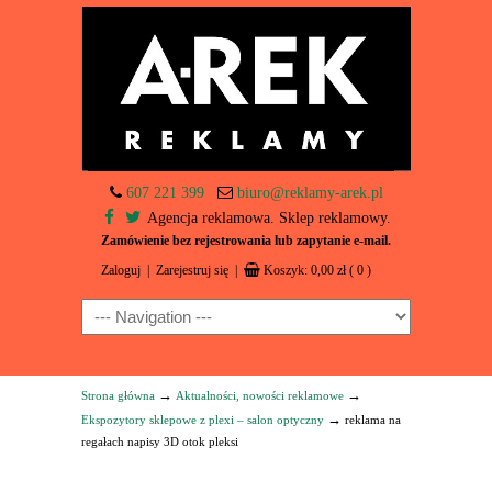
607 221 399
biuro@reklamy-arek.pl
Agencja reklamowa. Sklep reklamowy.
Zamówienie bez rejestrowania lub zapytanie e-mail.
Zaloguj
|
Zarejestruj się
|
Koszyk:
0,00
zł
( 0 )
Navigation
→
→
Strona główna
Aktualności, nowości reklamowe
→
Ekspozytory sklepowe z plexi – salon optyczny
reklama na
regałach napisy 3D otok pleksi