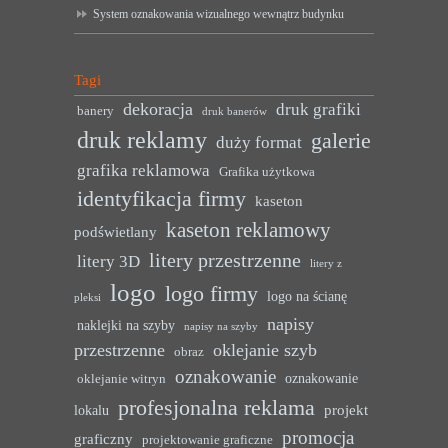
System oznakowania wizualnego wewnątrz budynku
Tagi
dekoracja
druk grafiki
banery
druk banerów
druk reklamy
galerie
duży format
grafika reklamowa
Grafika użytkowa
identyfikacja firmy
kaseton
kaseton reklamowy
podświetlany
litery przestrzenne
litery 3D
litery z
logo
logo firmy
logo na ścianę
pleksi
napisy
naklejki na szyby
napisy na szyby
przestrzenne
oklejanie szyb
obraz
oznakowanie
oznakowanie
oklejanie witryn
profesjonalna reklama
projekt
lokalu
promocja
graficzny
projektowanie graficzne