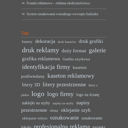
Ścianki reklamowe – reklama okolicznościowa
System oznakowania wizualnego wewnątrz budynku
Tagi
dekoracja
druk grafiki
banery
druk banerów
druk reklamy
galerie
duży format
grafika reklamowa
Grafika użytkowa
identyfikacja firmy
kaseton
kaseton reklamowy
podświetlany
litery przestrzenne
litery 3D
litery z
logo
logo firmy
logo na ścianę
pleksi
napisy
naklejki na szyby
napisy na szyby
przestrzenne
oklejanie szyb
obraz
oznakowanie
oznakowanie
oklejanie witryn
profesjonalna reklama
projekt
lokalu