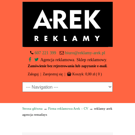
607 221 399
biuro@reklamy-arek.pl
Agencja reklamowa. Sklep reklamowy.
Zamówienie bez rejestrowania lub zapytanie e-mail.
Zaloguj
|
Zarejestruj się
|
Koszyk:
0,00
zł
( 0 )
Navigation
→
→
Strona główna
Firma reklamowa Arek – CV
reklamy arek
agencja remadays