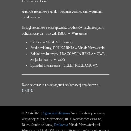
Informacje o firmie.
Agencja reklamowa Arek – reklama zewnętrzna, wizualna,
oznakowanie.
Usługi reklamowe oraz sprzedaż produktów reklamowych i
poligraficznych – rok zał. 1988 r. w Warszawie.
Siedziba – Mińsk Mazowiecki
Studio reklamy, DRUKARNIA – Mińsk Mazowiecki
Zakład produkcyjny, PRACOWNIA REKLAMOWA –
Stojadła, Warszawska 35
Sprzedaż internetowa – SKLEP REKLAMOWY
Dane rejestrowe naszej agencji reklamowej znajdziesz tu:
CEIDG
© 2004-2025 |
Agencja reklamowa
Arek. Produkcja reklamy
wizualnej: Mińsk Mazowiecki, ul. J. Kochanowskiego 8b,
Biuro: Studio reklamy,
Drukarnia
Mińsk Mazowiecki, ul.
Warszawska 111/8 | Oferta naszej firmy to: reklama zewnętrzna