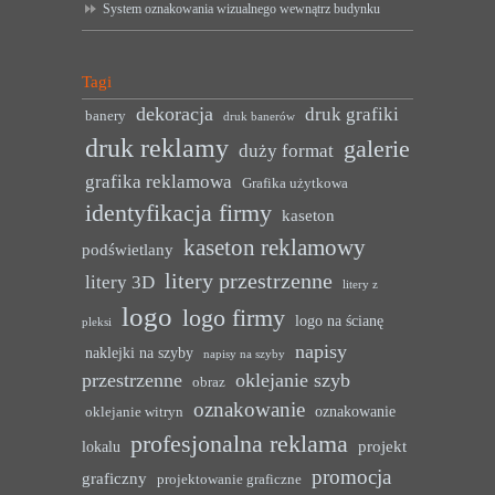
System oznakowania wizualnego wewnątrz budynku
Tagi
dekoracja
druk grafiki
banery
druk banerów
druk reklamy
galerie
duży format
grafika reklamowa
Grafika użytkowa
identyfikacja firmy
kaseton
kaseton reklamowy
podświetlany
litery przestrzenne
litery 3D
litery z
logo
logo firmy
logo na ścianę
pleksi
napisy
naklejki na szyby
napisy na szyby
przestrzenne
oklejanie szyb
obraz
oznakowanie
oznakowanie
oklejanie witryn
profesjonalna reklama
projekt
lokalu
promocja
graficzny
projektowanie graficzne