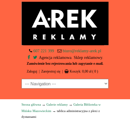
607 221 399
biuro@reklamy-arek.pl
Agencja reklamowa. Sklep reklamowy.
Zamówienie bez rejestrowania lub zapytanie e-mail.
Zaloguj
|
Zarejestruj się
|
Koszyk:
0,00
zł
( 0 )
Navigation
→
→
Strona główna
Galerie reklamy
Galeria Biblioteka w
→
Mińsku Mazowieckim
tablica administracyjna z plexi z
dystansami