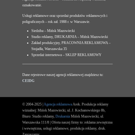
oznakowanie.
Usługi reklamowe oraz sprzedaż produktów reklamowych i
poligraficznych – rok zał. 1988 r. w Warszawie.
Siedziba – Mińsk Mazowiecki
Studio reklamy, DRUKARNIA – Mińsk Mazowiecki
Zakład produkcyjny, PRACOWNIA REKLAMOWA –
Stojadła, Warszawska 35
Sprzedaż internetowa – SKLEP REKLAMOWY
Dane rejestrowe naszej agencji reklamowej znajdziesz tu:
CEIDG
© 2004-2025 |
Agencja reklamowa
Arek. Produkcja reklamy
wizualnej: Mińsk Mazowiecki, ul. J. Kochanowskiego 8b,
Biuro: Studio reklamy,
Drukarnia
Mińsk Mazowiecki, ul.
Warszawska 111/8 | Oferta naszej firmy to: reklama zewnętrzna
i wewnętrzna, usługi reklamowe, produkcja reklamy, druk.
Zapraszamy