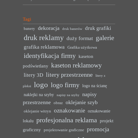
Tagi
dekoracja
druk grafiki
banery
druk banerów
druk reklamy
galerie
duży format
grafika reklamowa
Grafika użytkowa
identyfikacja firmy
kaseton
kaseton reklamowy
podświetlany
litery przestrzenne
litery 3D
litery z
logo
logo firmy
logo na ścianę
pleksi
napisy
naklejki na szyby
napisy na szyby
przestrzenne
oklejanie szyb
obraz
oznakowanie
oznakowanie
oklejanie witryn
profesjonalna reklama
projekt
lokalu
promocja
graficzny
projektowanie graficzne