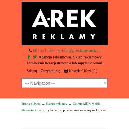
607 221 399
biuro@reklamy-arek.pl
Agencja reklamowa. Sklep reklamowy.
Zamówienie bez rejestrowania lub zapytanie e-mail.
Zaloguj
|
Zarejestruj się
|
Koszyk:
0,00
zł
( 0 )
Navigation
→
→
Strona główna
Galerie reklamy
Galeria MDK Mińsk
→
Mazowiecki
duży baner do powieszenia na scenę na koncert