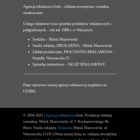
Agencja reklamowa Arek – reklama zewnętrzna, wizualna,
oznakowanie.
Usługi reklamowe oraz sprzedaż produktów reklamowych i
poligraficznych – rok zał. 1988 r. w Warszawie.
Siedziba – Mińsk Mazowiecki
Studio reklamy, DRUKARNIA – Mińsk Mazowiecki
Zakład produkcyjny, PRACOWNIA REKLAMOWA –
Stojadła, Warszawska 35
Sprzedaż internetowa – SKLEP REKLAMOWY
Dane rejestrowe naszej agencji reklamowej znajdziesz tu:
CEIDG
© 2004-2025 |
Agencja reklamowa
Arek. Produkcja reklamy
wizualnej: Mińsk Mazowiecki, ul. J. Kochanowskiego 8b,
Biuro: Studio reklamy,
Drukarnia
Mińsk Mazowiecki, ul.
Warszawska 111/8 | Oferta naszej firmy to: reklama zewnętrzna