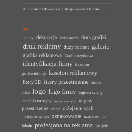
System oznakowania wizualnego wewnątrz budynku
Tagi
dekoracja
druk grafiki
banery
druk banerów
druk reklamy
galerie
duży format
grafika reklamowa
Grafika użytkowa
identyfikacja firmy
kaseton
kaseton reklamowy
podświetlany
litery przestrzenne
litery 3D
litery z
logo
logo firmy
logo na ścianę
pleksi
napisy
naklejki na szyby
napisy na szyby
przestrzenne
oklejanie szyb
obraz
oznakowanie
oznakowanie
oklejanie witryn
profesjonalna reklama
projekt
lokalu