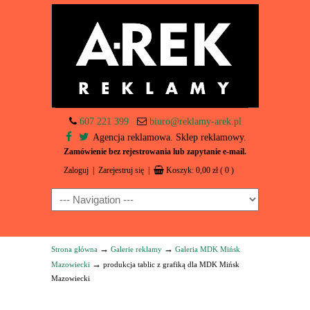
607 221 399
biuro@reklamy-arek.pl
Agencja reklamowa. Sklep reklamowy.
Zamówienie bez rejestrowania lub zapytanie e-mail.
Zaloguj
|
Zarejestruj się
|
Koszyk:
0,00
zł
( 0 )
Navigation
→
→
Strona główna
Galerie reklamy
Galeria MDK Mińsk
→
Mazowiecki
produkcja tablic z grafiką dla MDK Mińsk
Mazowiecki