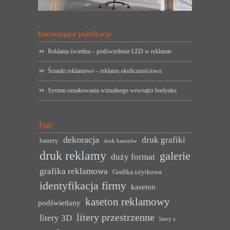
Interesujące publikacje
Reklama świetlna – podświetlenie LED w reklamie
Ścianki reklamowe – reklama okolicznościowa
System oznakowania wizualnego wewnątrz budynku
Tagi
dekoracja
druk grafiki
banery
druk banerów
druk reklamy
galerie
duży format
grafika reklamowa
Grafika użytkowa
identyfikacja firmy
kaseton
kaseton reklamowy
podświetlany
litery przestrzenne
litery 3D
litery z