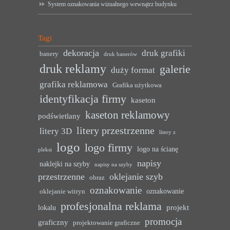
System oznakowania wizualnego wewnątrz budynku
Tagi
dekoracja
druk grafiki
banery
druk banerów
druk reklamy
galerie
duży format
grafika reklamowa
Grafika użytkowa
identyfikacja firmy
kaseton
kaseton reklamowy
podświetlany
litery przestrzenne
litery 3D
litery z
logo
logo firmy
logo na ścianę
pleksi
napisy
naklejki na szyby
napisy na szyby
przestrzenne
oklejanie szyb
obraz
oznakowanie
oznakowanie
oklejanie witryn
profesjonalna reklama
projekt
lokalu
promocja
graficzny
projektowanie graficzne