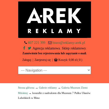
607 221 399
biuro@reklamy-arek.pl
Agencja reklamowa. Sklep reklamowy.
Zamówienie bez rejestrowania lub zapytanie e-mail.
Zaloguj
|
Zarejestruj się
|
Koszyk:
0,00
zł
( 0 )
Navigation
→
→
Strona główna
Galerie reklamy
Galeria Muzeum Ziemi
→
Mińskiej
koszulki z nadrukiem dla Muzeum 7 Pułku Ułanów
Lubelskich w Mmz