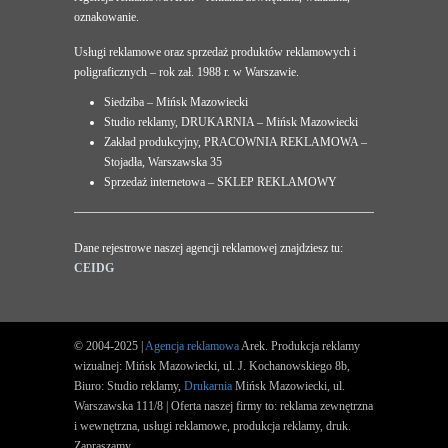
oznakowanie.
Usługi reklamowe oraz sprzedaż produktów reklamowych i
poligraficznych – rok zał. 1988 r. w Warszawie.
Siedziba – Mińsk Mazowiecki
Studio reklamy, DRUKARNIA – Mińsk Mazowiecki
Zakład produkcyjny, PRACOWNIA REKLAMOWA –
Stojadła, Warszawska 35
Sprzedaż internetowa – SKLEP REKLAMOWY
Dane rejestrowe naszej agencji reklamowej znajdziesz tu:
CEIDG
© 2004-2025 |
Agencja reklamowa
Arek. Produkcja reklamy
wizualnej: Mińsk Mazowiecki, ul. J. Kochanowskiego 8b,
Biuro: Studio reklamy,
Drukarnia
Mińsk Mazowiecki, ul.
Warszawska 111/8 | Oferta naszej firmy to: reklama zewnętrzna
i wewnętrzna, usługi reklamowe, produkcja reklamy, druk.
Zapraszamy