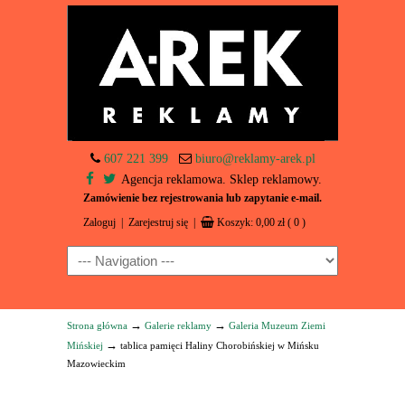
607 221 399
biuro@reklamy-arek.pl
Agencja reklamowa. Sklep reklamowy.
Zamówienie bez rejestrowania lub zapytanie e-mail.
Zaloguj
|
Zarejestruj się
|
Koszyk:
0,00
zł
( 0 )
Navigation
→
→
Strona główna
Galerie reklamy
Galeria Muzeum Ziemi
→
Mińskiej
tablica pamięci Haliny Chorobińskiej w Mińsku
Mazowieckim