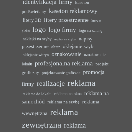
identyfikacja firmy
kaseton
kaseton reklamowy
podświetlany
litery przestrzenne
litery 3D
litery z
logo
logo firmy
logo na ścianę
pleksi
napisy
naklejki na szyby
napisy na szyby
przestrzenne
oklejanie szyb
obraz
oznakowanie
oznakowanie
oklejanie witryn
profesjonalna reklama
projekt
lokalu
promocja
graficzny
projektowanie graficzne
reklama
realizacje
firmy
reklama na
reklama na okna
reklama do lokalu
samochód
reklama
reklama na szybę
reklama
wewnętrzna
zewnętrzna
reklama