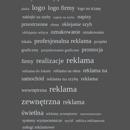
logo
logo firmy
logo na ścianę
pleksi
napisy
naklejki na szyby
napisy na szyby
przestrzenne
oklejanie szyb
obraz
oznakowanie
oznakowanie
oklejanie witryn
profesjonalna reklama
projekt
lokalu
promocja
graficzny
projektowanie graficzne
reklama
realizacje
firmy
reklama na
reklama na okna
reklama do lokalu
samochód
reklama
reklama na szybę
reklama
wewnętrzna
zewnętrzna
reklama
świetlna
reklamy zewnętrzne
reprezentacyjne
systemy wystawiennicze
szyld
tablica reklamowa
usługi reklamowe