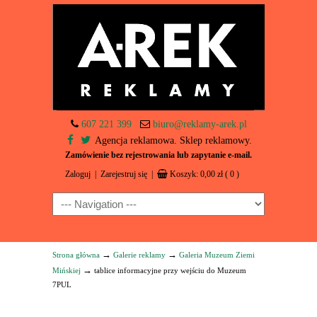
607 221 399
biuro@reklamy-arek.pl
Agencja reklamowa. Sklep reklamowy.
Zamówienie bez rejestrowania lub zapytanie e-mail.
Zaloguj
|
Zarejestruj się
|
Koszyk:
0,00
zł
( 0 )
Navigation
→
→
Strona główna
Galerie reklamy
Galeria Muzeum Ziemi
→
Mińskiej
tablice informacyjne przy wejściu do Muzeum
7PUL