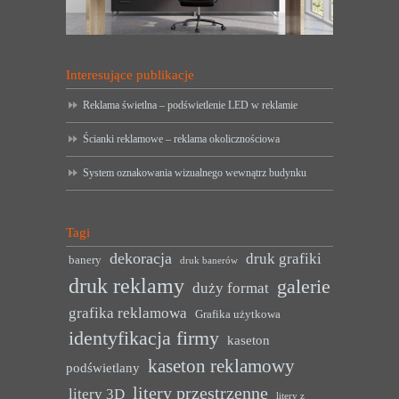
Interesujące publikacje
Reklama świetlna – podświetlenie LED w reklamie
Ścianki reklamowe – reklama okolicznościowa
System oznakowania wizualnego wewnątrz budynku
Tagi
dekoracja
druk grafiki
banery
druk banerów
druk reklamy
galerie
duży format
grafika reklamowa
Grafika użytkowa
identyfikacja firmy
kaseton
kaseton reklamowy
podświetlany
litery przestrzenne
litery 3D
litery z