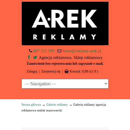
607 221 399
biuro@reklamy-arek.pl
Agencja reklamowa. Sklep reklamowy.
Zamówienie bez rejestrowania lub zapytanie e-mail.
Zaloguj
|
Zarejestruj się
|
Koszyk:
0,00
zł
( 0 )
Navigation
→
→
Strona główna
Galerie reklamy
Galeria reklamy agencja
reklamowa mińsk mazowiecki