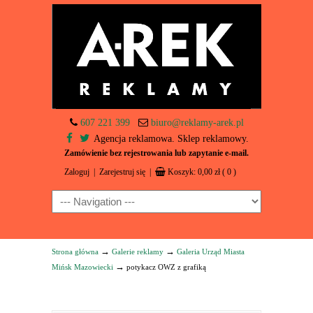
607 221 399
biuro@reklamy-arek.pl
Agencja reklamowa. Sklep reklamowy.
Zamówienie bez rejestrowania lub zapytanie e-mail.
Zaloguj
|
Zarejestruj się
|
Koszyk:
0,00
zł
( 0 )
Navigation
→
→
Strona główna
Galerie reklamy
Galeria Urząd Miasta
→
Mińsk Mazowiecki
potykacz OWZ z grafiką