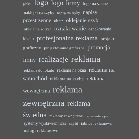
logo
logo firmy
logo na ścianę
pleksi
napisy
naklejki na szyby
napisy na szyby
przestrzenne
oklejanie szyb
obraz
oznakowanie
oznakowanie
oklejanie witryn
profesjonalna reklama
projekt
lokalu
promocja
graficzny
projektowanie graficzne
reklama
realizacje
firmy
reklama na
reklama na okna
reklama do lokalu
samochód
reklama
reklama na szybę
reklama
wewnętrzna
zewnętrzna
reklama
świetlna
reklamy zewnętrzne
reprezentacyjne
systemy wystawiennicze
szyld
tablica reklamowa
usługi reklamowe