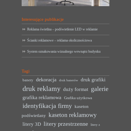
Interesujące publikacje
Reklama świetlna – podświetlenie LED w reklamie
Ścianki reklamowe – reklama okolicznościowa
System oznakowania wizualnego wewnątrz budynku
Tagi
dekoracja
druk grafiki
banery
druk banerów
druk reklamy
galerie
duży format
grafika reklamowa
Grafika użytkowa
identyfikacja firmy
kaseton
kaseton reklamowy
podświetlany
litery przestrzenne
litery 3D
litery z