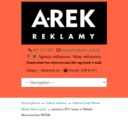
607 221 399
biuro@reklamy-arek.pl
Agencja reklamowa. Sklep reklamowy.
Zamówienie bez rejestrowania lub zapytanie e-mail.
Zaloguj
|
Zarejestruj się
|
Koszyk:
0,00
zł
( 0 )
Navigation
→
→
Strona główna
Galerie reklamy
Galeria Urząd Miasta
→
Mińsk Mazowiecki
potykacz PCV basen w Mińsku
Mazowieckim MOSiR