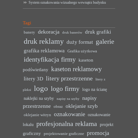
System oznakowania wizualnego wewnątrz budynku
Tagi
dekoracja
druk grafiki
banery
druk banerów
druk reklamy
galerie
duży format
grafika reklamowa
Grafika użytkowa
identyfikacja firmy
kaseton
kaseton reklamowy
podświetlany
litery przestrzenne
litery 3D
litery z
logo
logo firmy
logo na ścianę
pleksi
napisy
naklejki na szyby
napisy na szyby
przestrzenne
oklejanie szyb
obraz
oznakowanie
oznakowanie
oklejanie witryn
profesjonalna reklama
projekt
lokalu
promocja
graficzny
projektowanie graficzne