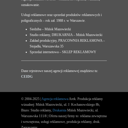
oznakowanie.
Usługi reklamowe oraz sprzedaż produktów reklamowych i
poligraficznych – rok zał. 1988 r. w Warszawie.
Siedziba – Mińsk Mazowiecki
Studio reklamy, DRUKARNIA – Mińsk Mazowiecki
Zakład produkcyjny, PRACOWNIA REKLAMOWA –
Stojadła, Warszawska 35
Sprzedaż internetowa – SKLEP REKLAMOWY
Dane rejestrowe naszej agencji reklamowej znajdziesz tu:
CEIDG
© 2004-2025 |
Agencja reklamowa
Arek. Produkcja reklamy
wizualnej: Mińsk Mazowiecki, ul. J. Kochanowskiego 8b,
Biuro: Studio reklamy,
Drukarnia
Mińsk Mazowiecki, ul.
Warszawska 111/8 | Oferta naszej firmy to: reklama zewnętrzna
i wewnętrzna, usługi reklamowe, produkcja reklamy, druk.
Zapraszamy