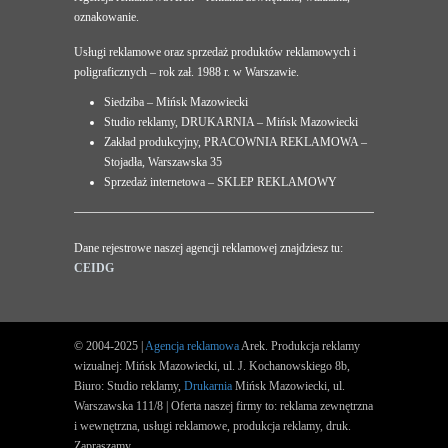
oznakowanie.
Usługi reklamowe oraz sprzedaż produktów reklamowych i
poligraficznych – rok zał. 1988 r. w Warszawie.
Siedziba – Mińsk Mazowiecki
Studio reklamy, DRUKARNIA – Mińsk Mazowiecki
Zakład produkcyjny, PRACOWNIA REKLAMOWA –
Stojadła, Warszawska 35
Sprzedaż internetowa – SKLEP REKLAMOWY
Dane rejestrowe naszej agencji reklamowej znajdziesz tu:
CEIDG
© 2004-2025 |
Agencja reklamowa
Arek. Produkcja reklamy
wizualnej: Mińsk Mazowiecki, ul. J. Kochanowskiego 8b,
Biuro: Studio reklamy,
Drukarnia
Mińsk Mazowiecki, ul.
Warszawska 111/8 | Oferta naszej firmy to: reklama zewnętrzna
i wewnętrzna, usługi reklamowe, produkcja reklamy, druk.
Zapraszamy