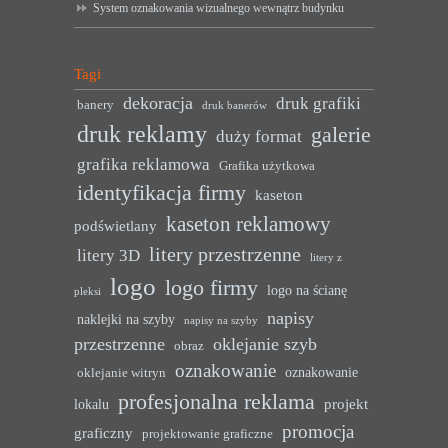
System oznakowania wizualnego wewnątrz budynku
Tagi
dekoracja
druk grafiki
banery
druk banerów
druk reklamy
galerie
duży format
grafika reklamowa
Grafika użytkowa
identyfikacja firmy
kaseton
kaseton reklamowy
podświetlany
litery przestrzenne
litery 3D
litery z
logo
logo firmy
logo na ścianę
pleksi
napisy
naklejki na szyby
napisy na szyby
przestrzenne
oklejanie szyb
obraz
oznakowanie
oznakowanie
oklejanie witryn
profesjonalna reklama
projekt
lokalu
promocja
graficzny
projektowanie graficzne