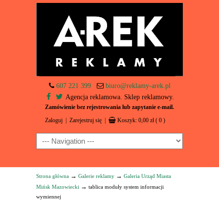
607 221 399
biuro@reklamy-arek.pl
Agencja reklamowa. Sklep reklamowy.
Zamówienie bez rejestrowania lub zapytanie e-mail.
Zaloguj
|
Zarejestruj się
|
Koszyk:
0,00
zł
( 0 )
Navigation
→
→
Strona główna
Galerie reklamy
Galeria Urząd Miasta
→
Mińsk Mazowiecki
tablica moduły system informacji
wymiennej