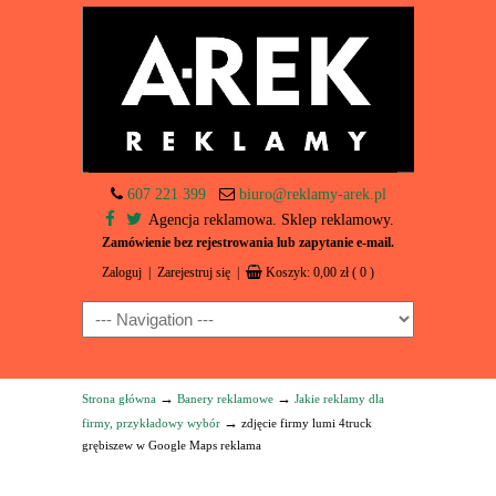
607 221 399
biuro@reklamy-arek.pl
Agencja reklamowa. Sklep reklamowy.
Zamówienie bez rejestrowania lub zapytanie e-mail.
Zaloguj
|
Zarejestruj się
|
Koszyk:
0,00
zł
( 0 )
Navigation
→
→
Strona główna
Banery reklamowe
Jakie reklamy dla
→
firmy, przykładowy wybór
zdjęcie firmy lumi 4truck
grębiszew w Google Maps reklama