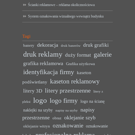
Ścianki reklamowe – reklama okolicznościowa
System oznakowania wizualnego wewnątrz budynku
Tagi
dekoracja
druk grafiki
banery
druk banerów
druk reklamy
galerie
duży format
grafika reklamowa
Grafika użytkowa
identyfikacja firmy
kaseton
kaseton reklamowy
podświetlany
litery przestrzenne
litery 3D
litery z
logo
logo firmy
logo na ścianę
pleksi
napisy
naklejki na szyby
napisy na szyby
przestrzenne
oklejanie szyb
obraz
oznakowanie
oznakowanie
oklejanie witryn
profesjonalna reklama