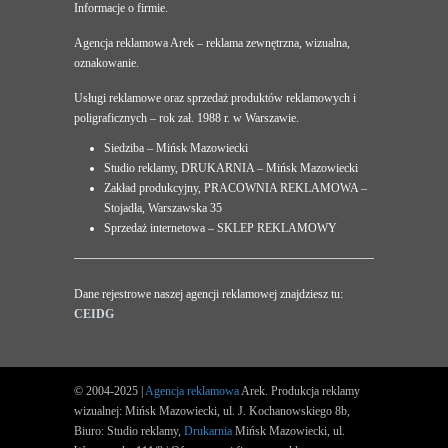
Informacje o firmie.
Agencja reklamowa Arek – reklama zewnętrzna, wizualna,
oznakowanie.
Usługi reklamowe oraz sprzedaż produktów reklamowych i
poligraficznych – rok zał. 1988 r. w Warszawie.
Siedziba – Mińsk Mazowiecki
Studio reklamy, DRUKARNIA – Mińsk Mazowiecki
Zakład produkcyjny, PRACOWNIA REKLAMOWA –
Stojadła, Warszawska 35
Sprzedaż internetowa – SKLEP REKLAMOWY
Dane rejestrowe naszej agencji reklamowej znajdziesz tu:
CEIDG
© 2004-2025 |
Agencja reklamowa
Arek. Produkcja reklamy
wizualnej: Mińsk Mazowiecki, ul. J. Kochanowskiego 8b,
Biuro: Studio reklamy,
Drukarnia
Mińsk Mazowiecki, ul.