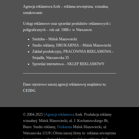
Agencja reklamowa Arek – reklama zewnętrzna, wizualna,
oznakowanie.
Usługi reklamowe oraz sprzedaż produktów reklamowych i
poligraficznych – rok zał. 1988 r. w Warszawie.
Siedziba – Mińsk Mazowiecki
Studio reklamy, DRUKARNIA – Mińsk Mazowiecki
Zakład produkcyjny, PRACOWNIA REKLAMOWA –
Stojadła, Warszawska 35
Sprzedaż internetowa – SKLEP REKLAMOWY
Dane rejestrowe naszej agencji reklamowej znajdziesz tu:
CEIDG
© 2004-2025 |
Agencja reklamowa
Arek. Produkcja reklamy
wizualnej: Mińsk Mazowiecki, ul. J. Kochanowskiego 8b,
Biuro: Studio reklamy,
Drukarnia
Mińsk Mazowiecki, ul.
Warszawska 111/8 | Oferta naszej firmy to: reklama zewnętrzna