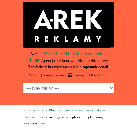
607 221 399
biuro@reklamy-arek.pl
Agencja reklamowa. Sklep reklamowy.
Zamówienie bez rejestrowania lub zapytanie e-mail.
Zaloguj
|
Zarejestruj się
|
Koszyk:
0,00
zł
( 0 )
Navigation
→
→
Strona główna
Blog
Logo ze złotego lustra pleksi –
→
reklama na ścianę
Logo złote z pleksi złotej lustrzanej
reklama salonu