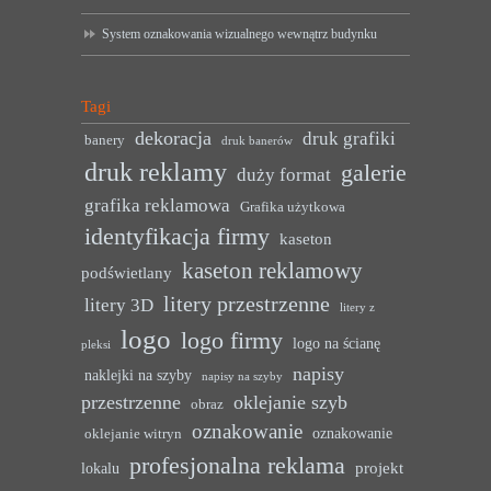
System oznakowania wizualnego wewnątrz budynku
Tagi
dekoracja
druk grafiki
banery
druk banerów
druk reklamy
galerie
duży format
grafika reklamowa
Grafika użytkowa
identyfikacja firmy
kaseton
kaseton reklamowy
podświetlany
litery przestrzenne
litery 3D
litery z
logo
logo firmy
logo na ścianę
pleksi
napisy
naklejki na szyby
napisy na szyby
przestrzenne
oklejanie szyb
obraz
oznakowanie
oznakowanie
oklejanie witryn
profesjonalna reklama
projekt
lokalu