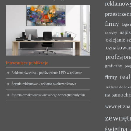
reklamow
przestrzen
firmy
logo 
napis
na szyby
oklejanie s
oznakowan
profesjon
Interesujące publikacje
graficzny
pro
Reklama świetlna – podświetlenie LED w reklamie
rea
firmy
Ścianki reklamowe – reklama okolicznościowa
reklama do lok
na samoch
System oznakowania wizualnego wewnątrz budynku
wewnętrzna
zewnęt
świetlna