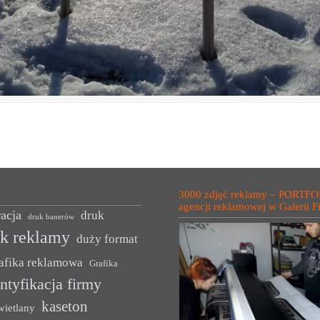
3000 zdjęć reklamy – PORTFO
agencji reklamowej w Galerii F
acja
druk
druk banerów
uk reklamy
duży format
afika reklamowa
Grafika
ntyfikacja firmy
kaseton
wietlany