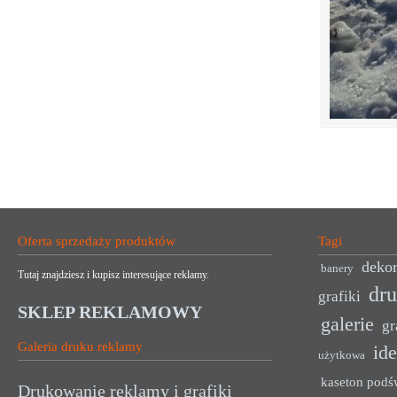
Oferta sprzedaży produktów
Tagi
dekor
banery
Tutaj znajdziesz i kupisz interesujące reklamy.
dr
grafiki
SKLEP REKLAMOWY
galerie
gr
Galeria druku reklamy
ide
użytkowa
kaseton podś
Drukowanie reklamy i grafiki