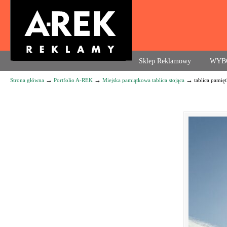
Agencja reklamowa. Reklama – usługi, druk
Sklep Reklamowy
WYB
→
→
→
Strona główna
Portfolio A-REK
Miejska pamiątkowa tablica stojąca
tablica pamię
Navigation