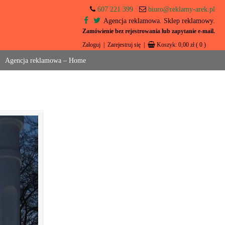
607 221 399
biuro@reklamy-arek.pl
Agencja reklamowa. Sklep reklamowy.
Zamówienie bez rejestrowania lub zapytanie e-mail.
Zaloguj
|
Zarejestruj się
|
Koszyk:
0,00
zł
( 0 )
Agencja reklamowa – Home