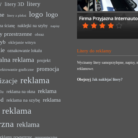
y
litery
litery 3D
logo
logo
ne
litery z pleksi
na ścianę
naklejki na szyby
napisy
y przestrzenne
obraz
zyb
oklejanie witryn
ie
oznakowanie lokalu
Litery do reklamy
alna reklama
projekt
Wycinamy litery samoprzylepne, napisy, n
promocja
reklamowe.
jektowanie graficzne
reklama
lizacje
Obejrzyj
Jak naklejać litery?
reklama
reklama na okna
alu
ód
reklama
reklama na szybę
reklama
rzna
reklama
reklamy zewnętrzne
reprezentacyjne