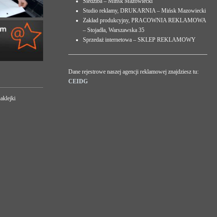
Siedziba – Mińsk Mazowiecki
Studio reklamy, DRUKARNIA – Mińsk Mazowiecki
Zakład produkcyjny, PRACOWNIA REKLAMOWA
– Stojadła, Warszawska 35
Sprzedaż internetowa – SKLEP REKLAMOWY
Dane rejestrowe naszej agencji reklamowej znajdziesz tu:
CEIDG
aklejki